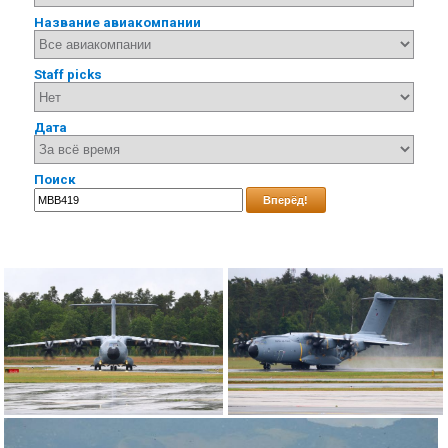
Название авиакомпании
Staff picks
Дата
Поиск
Вперёд!