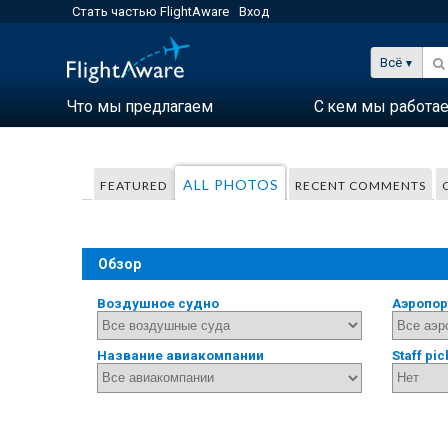
Стать частью FlightAware
Вход
Всё
Что мы предлагаем
С кем мы работа
ALL PHOTOS
FEATURED
RECENT COMMENTS
Обзор
Воздушное судно
Аэропор
Название авиакомпании
Staff pic