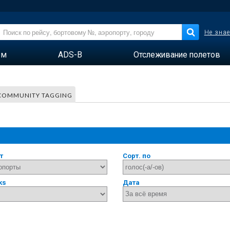
Не знае
ем
ADS-B
Отслеживание полетов
COMMUNITY TAGGING
т
Сорт. по
ks
Дата