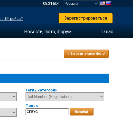
08:31 EDT
Зарегистрироваться
те № рейса?
Новости, фото, форум
О нас
↑ Загрузите свои фото
Теги / категории
Поиск
Вперёд!