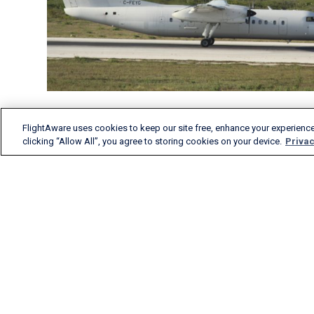
FlightAware uses cookies to keep our site free, enhance your experience
clicking “Allow All”, you agree to storing cookies on your device.
Privac
FlightAware предлагает
самую полную и точную
информацию об
отслеживаемых рейсах в
реальном времени, а
также аналитику по
состоявшимся рейсам и