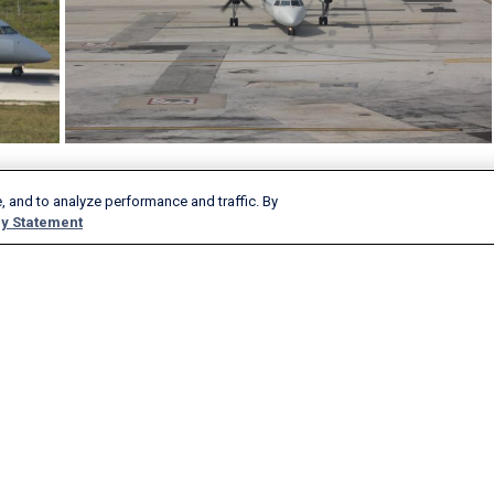
, and to analyze performance and traffic. By
Продукты и услуги
О нас
y Statement
AeroAPI
Подробнее
FlightAware Firehose
Вакансии
FlightAware Foresight
История компании
Быстрые отчеты
Реклама у нас
Пользовательские отчеты
Новости веб-сайта
FlightAware Aviator
Блог
Премиум-подписки
Вебинары