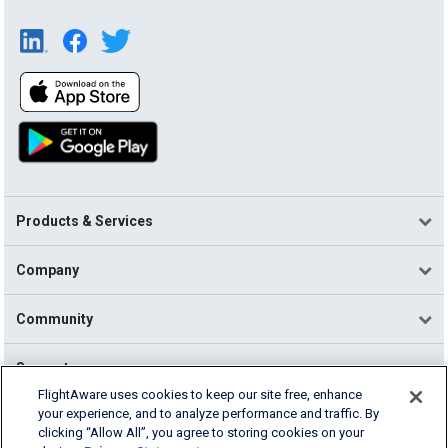
Products & Services
Company
Community
Support
FlightAware uses cookies to keep our site free, enhance
your experience, and to analyze performance and traffic. By
English (USA)
clicking “Allow All”, you agree to storing cookies on your
2026 FlightAware