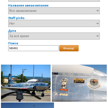
Название авиакомпании
Staff picks
Дата
Поиск
Вперёд!