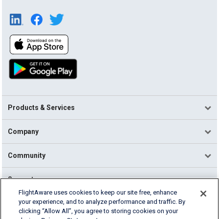
Products & Services
Company
Community
Support
FlightAware uses cookies to keep our site free, enhance
your experience, and to analyze performance and traffic. By
English (USA)
clicking “Allow All”, you agree to storing cookies on your
2026 FlightAware