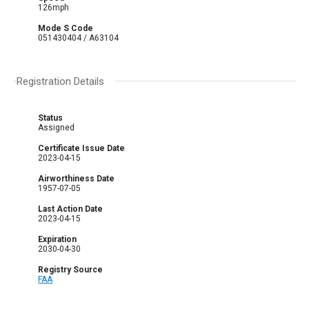
126mph
Mode S Code
051430404 / A63104
Registration Details
Status
Assigned
Certificate Issue Date
2023-04-15
Airworthiness Date
1957-07-05
Last Action Date
2023-04-15
Expiration
2030-04-30
Registry Source
FAA