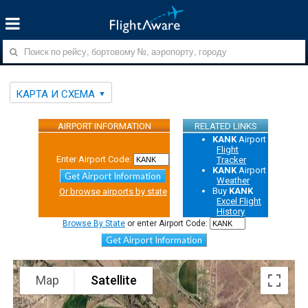
КАРТА И СХЕМА
AIRPORT INFORMATION
RELATED LINKS
KANK
Airport
Flight
Enter Airport Code:
Tracker
KANK
Airport
Get Airport Information
Weather
Buy
KANK
Or browse airports by state
Excel Flight
History
Browse By State
or enter Airport Code:
Get Airport Information
Map
Satellite