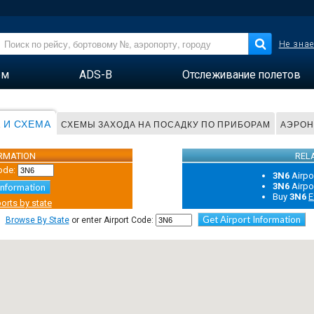
Не знае
ем
ADS-B
Отслеживание полетов
 И СХЕМА
СХЕМЫ ЗАХОДА НА ПОСАДКУ ПО ПРИБОРАМ
АЭРОН
ORMATION
REL
ode:
3N6
Airpo
3N6
Airpo
Information
Buy
3N6
E
orts by state
Get Airport Information
Browse By State
or enter Airport Code: