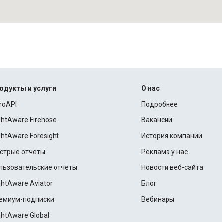
одукты и услуги
О нас
roAPI
Подробнее
ightAware Firehose
Вакансии
ightAware Foresight
История компании
стрые отчеты
Реклама у нас
льзовательские отчеты
Новости веб-сайта
ightAware Aviator
Блог
емиум-подписки
Вебинары
ightAware Global