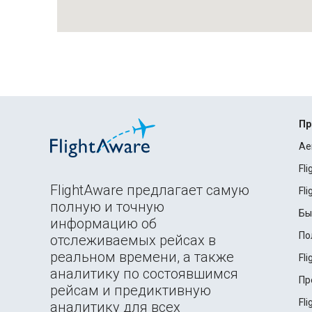
Пр
Ae
Fl
FlightAware предлагает самую
Fl
полную и точную
Бы
информацию об
По
отслеживаемых рейсах в
реальном времени, а также
Fl
аналитику по состоявшимся
Пр
рейсам и предиктивную
Fl
аналитику для всех