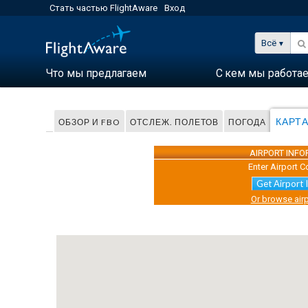
Стать частью FlightAware
Вход
Всё
Что мы предлагаем
С кем мы работа
КАРТА
ОБЗОР И FBO
ОТСЛЕЖ. ПОЛЕТОВ
ПОГОДА
AIRPORT INF
Enter Airport C
Get Airport 
Or browse airp