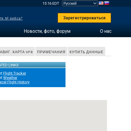
15:16 EDT
Зарегистрироваться
те № рейса?
Новости, фото, форум
О нас
АВИГ. КАРТА VFR
ПРИМЕЧАНИЯ
КУПИТЬ ДАННЫЕ
ATED LINKS
rt
Flight Tracker
rt
Weather
xcel Flight History