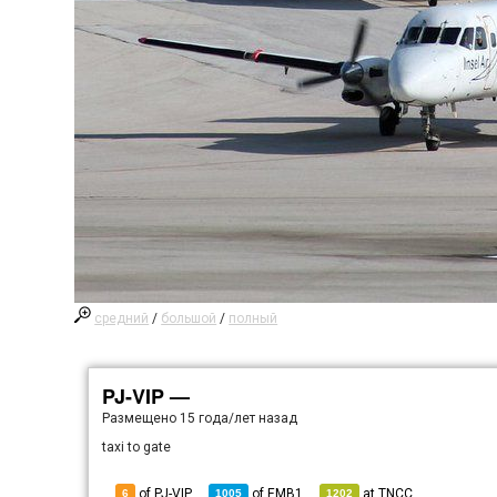
средний
/
большой
/
полный
PJ-VIP —
Размещено
15 года/лет назад
taxi to gate
of PJ-VIP
of
EMB1
at
TNCC
6
1005
1202