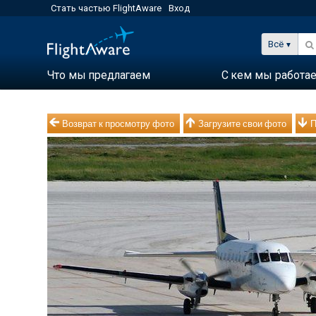
Стать частью FlightAware
Вход
Всё
Что мы предлагаем
С кем мы работа
Возврат к просмотру фото
Загрузите свои фото
П