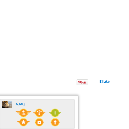
Like
AJAQ