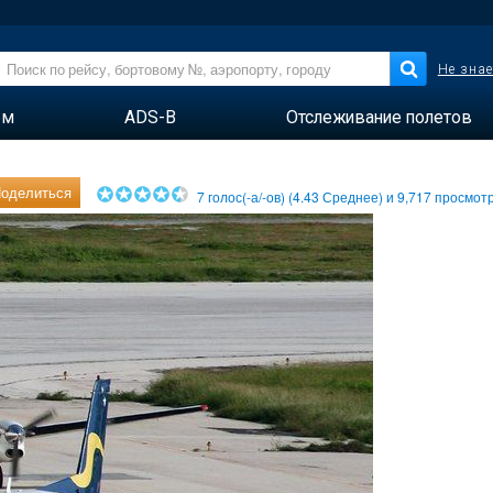
Не знае
ем
ADS-B
Отслеживание полетов
оделиться
7
голос(-а/-ов) (
4.43
Среднее) и
9,717
просмотр