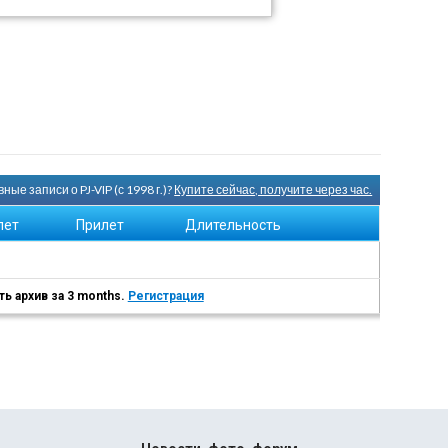
ые записи о PJ-VIP (с 1998 г.)?
Купите сейчас, получите через час.
лет
Прилет
Длительность
ь архив за 3 months.
Регистрация