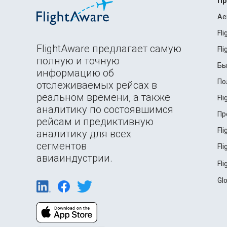
Пр
Ae
Fl
FlightAware предлагает самую
Fl
полную и точную
Бы
информацию об
По
отслеживаемых рейсах в
реальном времени, а также
Fl
аналитику по состоявшимся
Пр
рейсам и предиктивную
Fl
аналитику для всех
сегментов
Fl
авиаиндустрии.
Fl
Gl