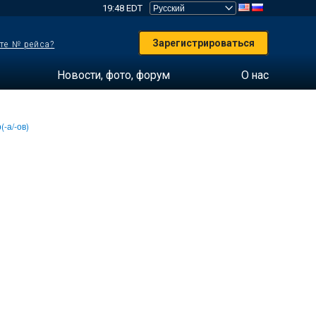
19:48 EDT
Зарегистрироваться
те № рейса?
Новости, фото, форум
О нас
(-а/-ов)