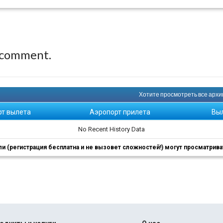
 comment.
Хотите просмотреть все архивн
рт вылета
Аэропорт прилета
Вы
No Recent History Data
 (регистрация бесплатна и не вызовет сложностей!) могут просматриват