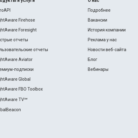
одукты и услуги
О нас
roAPI
Подробнее
ightAware Firehose
Вакансии
ightAware Foresight
История компании
стрые отчеты
Реклама у нас
льзовательские отчеты
Новости веб-сайта
ightAware Aviator
Блог
емиум-подписки
Вебинары
ightAware Global
ightAware FBO Toolbox
ightAware TV℠
obalBeacon