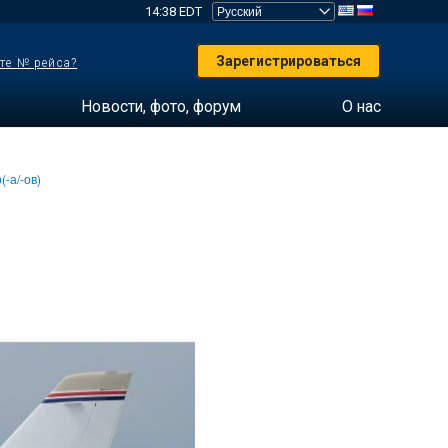
14:38 EDT
Зарегистрироваться
те № рейса?
Новости, фото, форум
О нас
(-а/-ов)