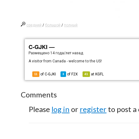
средний
/
большой
/
полный
C-GJKI —
Размещено
14 года/лет назад
A visitor from Canada - welcome to the US!
of C-GJKI
of
F2X
at
KGFL
11
3
41
Comments
Please
log in
or
register
to post a