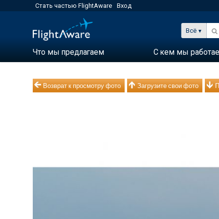
Стать частью FlightAware
Вход
Всё
Что мы предлагаем
С кем мы работа
Возврат к просмотру фото
Загрузите свои фото
П