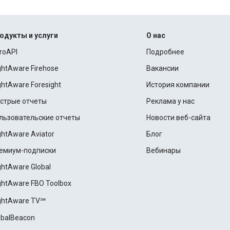
одукты и услуги
О нас
roAPI
Подробнее
ightAware Firehose
Вакансии
ightAware Foresight
История компании
стрые отчеты
Реклама у нас
льзовательские отчеты
Новости веб-сайта
ightAware Aviator
Блог
емиум-подписки
Вебинары
ightAware Global
ightAware FBO Toolbox
ightAware TV℠
obalBeacon