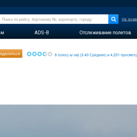
Не знае
ем
ADS-B
Отслеживание полетов
оделиться
6
голос(-а/-ов) (
3.40
Среднее) и
4,201
просмотр