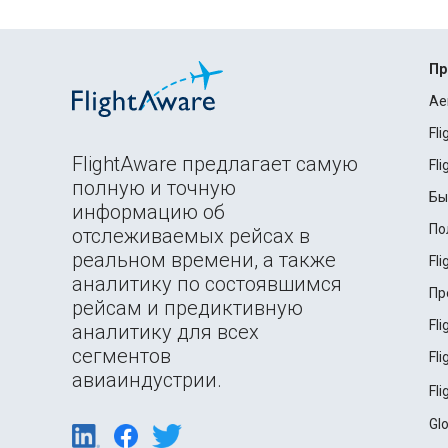
Пр
Ae
Fl
FlightAware предлагает самую
Fl
полную и точную
Бы
информацию об
По
отслеживаемых рейсах в
реальном времени, а также
Fl
аналитику по состоявшимся
Пр
рейсам и предиктивную
Fl
аналитику для всех
сегментов
Fl
авиаиндустрии.
Fl
Gl