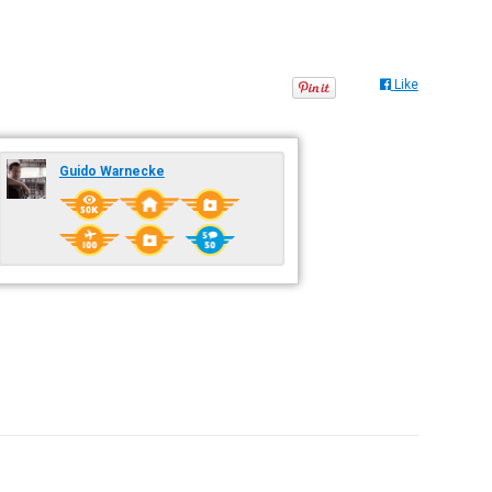
Like
Guido Warnecke