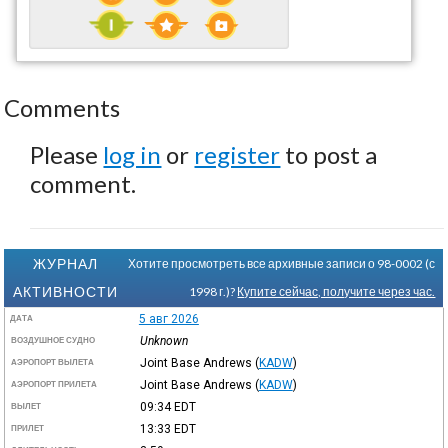
Comments
Please
log in
or
register
to post a
comment.
ЖУРНАЛ
Хотите просмотреть все архивные записи о 98-0002 (с
АКТИВНОСТИ
1998 г.)?
Купите сейчас, получите через час.
5 авг 2026
ДАТА
Unknown
ВОЗДУШНОЕ СУДНО
Joint Base Andrews
(
KADW
)
АЭРОПОРТ ВЫЛЕТА
Joint Base Andrews
(
KADW
)
АЭРОПОРТ ПРИЛЕТА
09:34
EDT
ВЫЛЕТ
13:33
EDT
ПРИЛЕТ