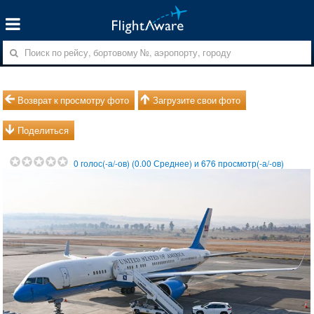
Возврат к просмотру фото
Загрузите свои фото
Поделиться
0
голос(-а/-ов) (
0.00
Среднее) и
676
просмотр(-а/-ов)