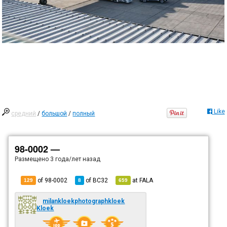
Like
средний
/
большой
/
полный
98-0002 —
Размещено
3 года/лет назад
of 98-0002
of
BC32
at
FALA
129
8
659
milankloekphotographkloek
Kloek