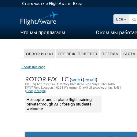
Стать частью FlightAware
Вход
Всё
Что мы предлагаем
С кем мы работа
ОБЗОР И FBO
ОТСЛЕЖ. ПОЛЕТОВ
ПОГОДА
КАРТА
Update this page
ROTOR F/X LLC
(
web
) (
email
)
Mailing Address: 16209 Victory Blvd #267, Van Nuys, CA 91406
KVNY Field Location: 16231 Waterman Dr exit off Woodley or taxi to B1
(
Google Maps
)
Helicopter and airplane flight training:
private through ATP, foreign students
welcome