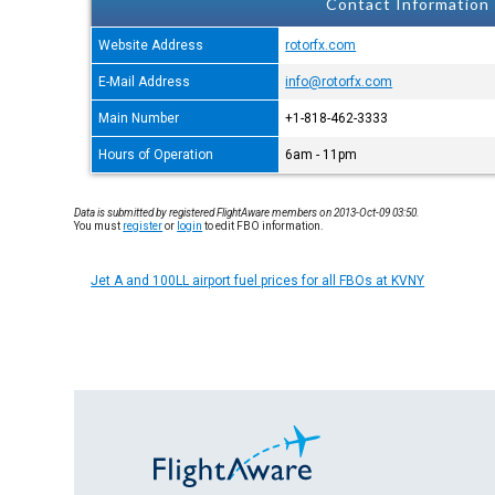
Contact Information
Website Address
rotorfx.com
E-Mail Address
info@rotorfx.com
Main Number
+1-818-462-3333
Hours of Operation
6am - 11pm
Data is submitted by registered FlightAware members on 2013-Oct-09 03:50.
You must
register
or
login
to edit FBO information.
Jet A and 100LL airport fuel prices for all FBOs at KVNY