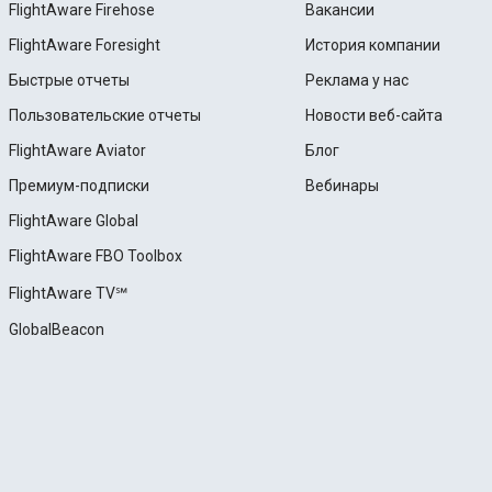
FlightAware Firehose
Вакансии
FlightAware Foresight
История компании
Быстрые отчеты
Реклама у нас
Пользовательские отчеты
Новости веб-сайта
FlightAware Aviator
Блог
Премиум-подписки
Вебинары
FlightAware Global
FlightAware FBO Toolbox
FlightAware TV℠
GlobalBeacon