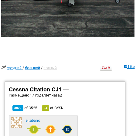
Like
средний
/
большой
/
полный
Cessna Citation CJ1 —
Размещено
17 года/лет назад
of
C525
at
CYSN
3822
34
eltabano