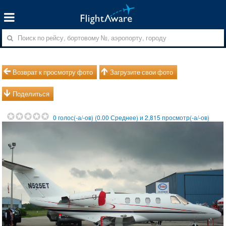
Возврат к просмотру фото
Загрузите свои фото
Поделиться
0
голос(-а/-ов) (
0.00
Среднее) и
2,815
просмотр(-а/-ов)