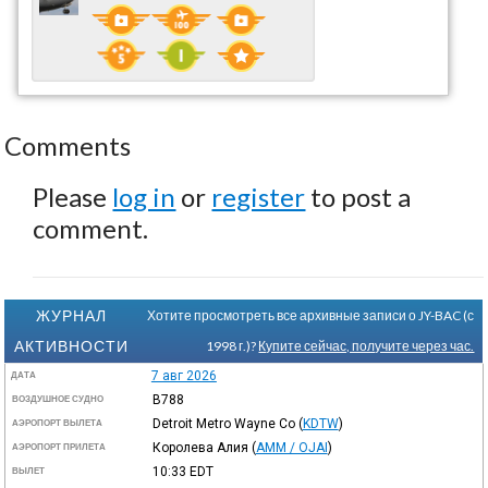
Comments
Please
log in
or
register
to post a
comment.
ЖУРНАЛ
Хотите просмотреть все архивные записи о JY-BAC (с
АКТИВНОСТИ
1998 г.)?
Купите сейчас, получите через час.
7 авг 2026
ДАТА
B788
ВОЗДУШНОЕ СУДНО
Detroit Metro Wayne Co
(
KDTW
)
АЭРОПОРТ ВЫЛЕТА
Королева Алия
(
AMM / OJAI
)
АЭРОПОРТ ПРИЛЕТА
10:33
EDT
ВЫЛЕТ