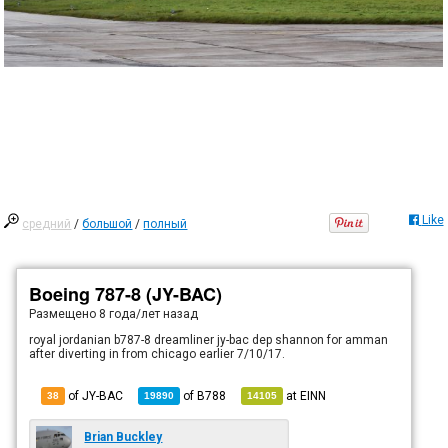
Like
средний
/
большой
/
полный
Boeing 787-8 (JY-BAC)
Размещено
8 года/лет назад
royal jordanian b787-8 dreamliner jy-bac dep shannon for amman
after diverting in from chicago earlier 7/10/17.
of JY-BAC
of
B788
at
EINN
38
19890
14105
Brian Buckley