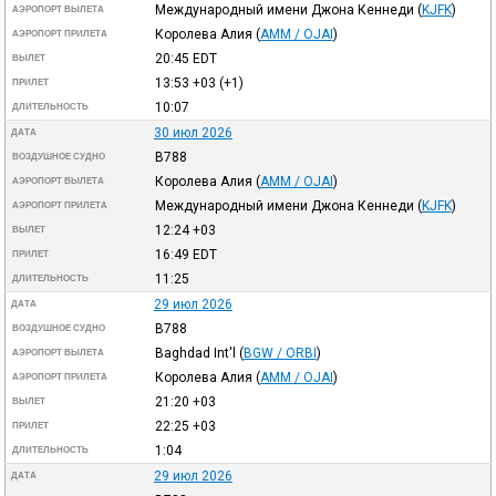
Международный имени Джона Кеннеди
(
KJFK
)
АЭРОПОРТ ВЫЛЕТА
Королева Алия
(
AMM / OJAI
)
АЭРОПОРТ ПРИЛЕТА
20:45
EDT
ВЫЛЕТ
13:53
+03
(+1)
ПРИЛЕТ
10:07
ДЛИТЕЛЬНОСТЬ
30 июл 2026
ДАТА
B788
ВОЗДУШНОЕ СУДНО
Королева Алия
(
AMM / OJAI
)
АЭРОПОРТ ВЫЛЕТА
Международный имени Джона Кеннеди
(
KJFK
)
АЭРОПОРТ ПРИЛЕТА
12:24
+03
ВЫЛЕТ
16:49
EDT
ПРИЛЕТ
11:25
ДЛИТЕЛЬНОСТЬ
29 июл 2026
ДАТА
B788
ВОЗДУШНОЕ СУДНО
Baghdad Int'l
(
BGW / ORBI
)
АЭРОПОРТ ВЫЛЕТА
Королева Алия
(
AMM / OJAI
)
АЭРОПОРТ ПРИЛЕТА
21:20
+03
ВЫЛЕТ
22:25
+03
ПРИЛЕТ
1:04
ДЛИТЕЛЬНОСТЬ
29 июл 2026
ДАТА