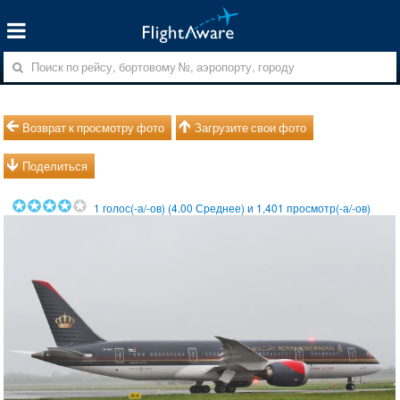
Возврат к просмотру фото
Загрузите свои фото
Поделиться
1
голос(-а/-ов) (
4.00
Среднее) и
1,401
просмотр(-а/-ов)