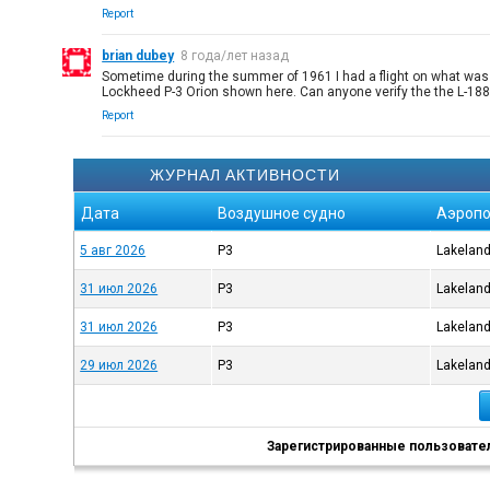
Report
brian dubey
8 года/лет назад
Sometime during the summer of 1961 I had a flight on what was cal
Lockheed P-3 Orion shown here. Can anyone verify the the L-188
Report
ЖУРНАЛ АКТИВНОСТИ
Дата
Воздушное судно
Аэропо
5 авг 2026
P3
Lakeland 
31 июл 2026
P3
Lakeland 
31 июл 2026
P3
Lakeland 
29 июл 2026
P3
Lakeland 
Зарегистрированные пользователи