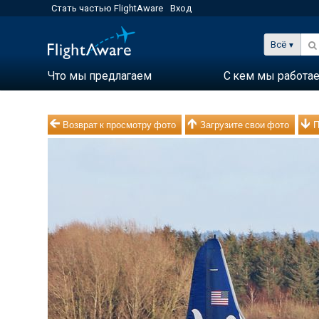
Стать частью FlightAware
Вход
Всё
Что мы предлагаем
С кем мы работа
Возврат к просмотру фото
Загрузите свои фото
П