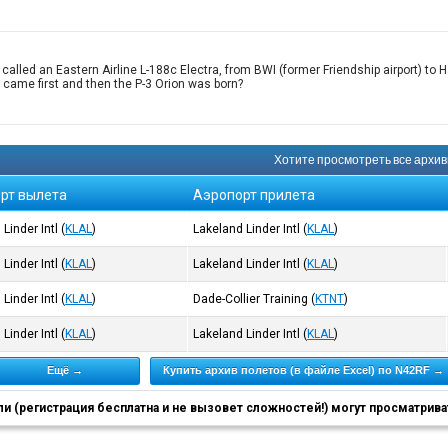
led an Eastern Airline L-188c Electra, from BWI (former Friendship airport) to Hart
 came first and then the P-3 Orion was born?
Хотите просмотреть все архивн
рт вылета
Аэропорт прилета
Linder Intl
(
KLAL
)
Lakeland Linder Intl
(
KLAL
)
Linder Intl
(
KLAL
)
Lakeland Linder Intl
(
KLAL
)
Linder Intl
(
KLAL
)
Dade-Collier Training
(
KTNT
)
Linder Intl
(
KLAL
)
Lakeland Linder Intl
(
KLAL
)
Ещё →
Купить архив полетов (в файле Excel) по N42RF →
 (регистрация бесплатна и не вызовет сложностей!) могут просматриват