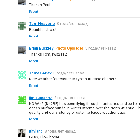
Thanks Paul
Report
Tom Heaverlo
8 года/лет назад
Beautiful photo!
Report
Brian Buckley
Photo Uploader
8 года/лет назад
Thanks Tom, rwb2112
Report
Tomer Ariav
8 года/лет назад
Nice weather forecaster. Maybe hurricane chaser?
Report
jim dugranrut
8 года/лет назад
NOAA42 (N42RF) has been flying through hurricanes and perform
ocean surface winds in winter storms over the North Atlantic. T
quality and consistency of satellite-based weather data.
Report
jthyland
8 года/лет назад
L-188, Plow horse.