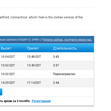
ford, Connecticut. which I feel is the civilian version of the
ые записи о N42RF (с 1998 г.)?
Купите сейчас, получите через час.
Вылет
Прилет
Длительность
10:04
EDT
13:48
EDT
3:43
10:02
EDT
13:40
EDT
3:37
10:02
EDT
Перенаправлен
14:29
EDT
17:14
EDT
2:44
ь архив за 3 months.
Регистрация