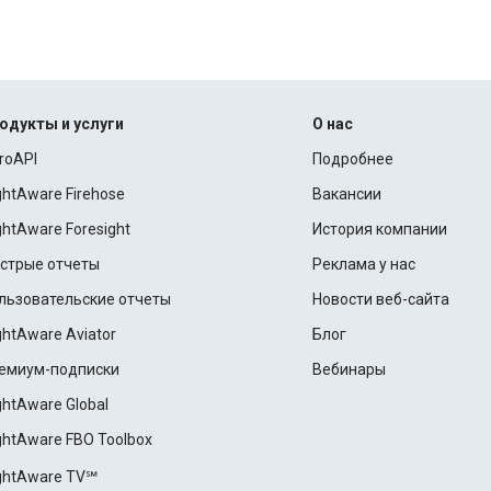
одукты и услуги
О нас
roAPI
Подробнее
ightAware Firehose
Вакансии
ightAware Foresight
История компании
стрые отчеты
Реклама у нас
льзовательские отчеты
Новости веб-сайта
ightAware Aviator
Блог
емиум-подписки
Вебинары
ightAware Global
ightAware FBO Toolbox
ightAware TV℠