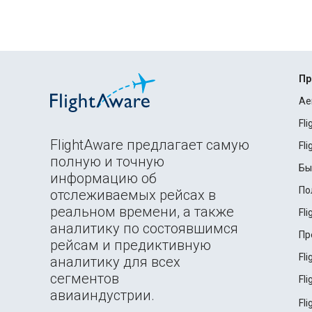
Пр
Ae
Fl
FlightAware предлагает самую
Fl
полную и точную
Бы
информацию об
По
отслеживаемых рейсах в
реальном времени, а также
Fl
аналитику по состоявшимся
Пр
рейсам и предиктивную
Fl
аналитику для всех
сегментов
Fl
авиаиндустрии.
Fl