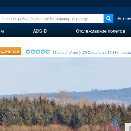
Не знае
ем
ADS-B
Отслеживание полетов
оделиться
44
голос(-а/-ов) (
4.70
Среднее) и
15,385
просмо