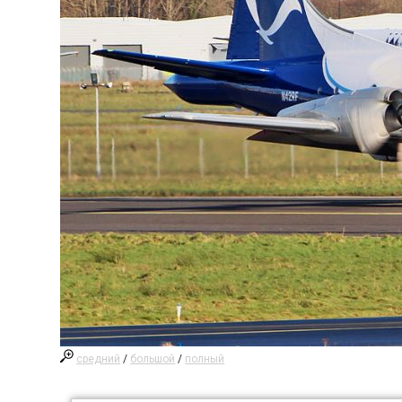
средний
/
большой
/
полный