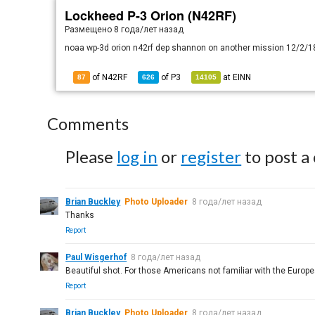
Lockheed P-3 Orion (N42RF)
Размещено
8 года/лет назад
noaa wp-3d orion n42rf dep shannon on another mission 12/2/1
of N42RF
of
P3
at
EINN
87
626
14105
Comments
Please
log in
or
register
to post a
Brian Buckley
Photo Uploader
8 года/лет назад
Thanks
Report
Paul Wisgerhof
8 года/лет назад
Beautiful shot. For those Americans not familiar with the Europe
Report
Brian Buckley
Photo Uploader
8 года/лет назад