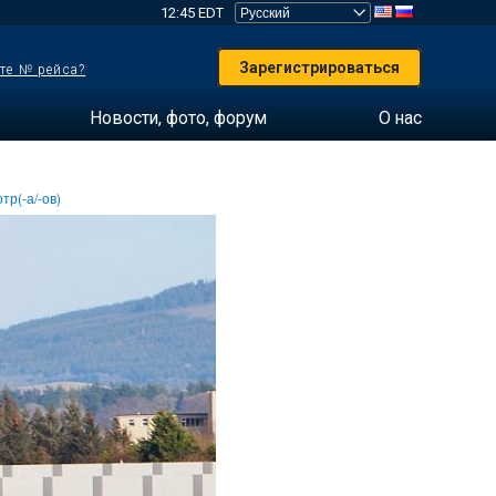
12:45 EDT
Зарегистрироваться
те № рейса?
Новости, фото, форум
О нас
тр(-а/-ов)