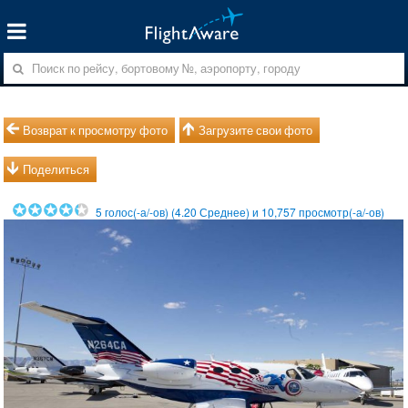
Возврат к просмотру фото
Загрузите свои фото
Поделиться
5
голос(-а/-ов) (
4.20
Среднее) и
10,757
просмотр(-а/-ов)