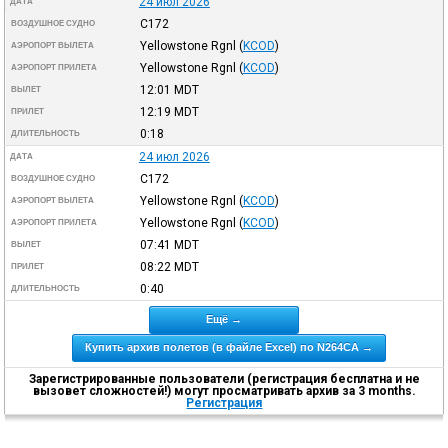
24 июл 2026
ДАТА
C172
ВОЗДУШНОЕ СУДНО
Yellowstone Rgnl
(
KCOD
)
АЭРОПОРТ ВЫЛЕТА
Yellowstone Rgnl
(
KCOD
)
АЭРОПОРТ ПРИЛЕТА
12:01
MDT
ВЫЛЕТ
12:19
MDT
ПРИЛЕТ
0:18
ДЛИТЕЛЬНОСТЬ
24 июл 2026
ДАТА
C172
ВОЗДУШНОЕ СУДНО
Yellowstone Rgnl
(
KCOD
)
АЭРОПОРТ ВЫЛЕТА
Yellowstone Rgnl
(
KCOD
)
АЭРОПОРТ ПРИЛЕТА
07:41
MDT
ВЫЛЕТ
08:22
MDT
ПРИЛЕТ
0:40
ДЛИТЕЛЬНОСТЬ
Ещё →
Купить архив полетов (в файле Excel) по N264CA →
Зарегистрированные пользователи (регистрация бесплатна и не
вызовет сложностей!) могут просматривать архив за 3 months.
Регистрация