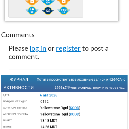
Comments
Please
log in
or
register
to post a
comment.
ЖУРНАЛ
Хотите просмотреть все архивные записи о N264CA (с
АКТИВНОСТИ
1998 г.)?
Купите сейчас, получите через час.
6 авг 2026
ДАТА
C172
ВОЗДУШНОЕ СУДНО
Yellowstone Rgnl
(
KCOD
)
АЭРОПОРТ ВЫЛЕТА
Yellowstone Rgnl
(
KCOD
)
АЭРОПОРТ ПРИЛЕТА
13:18
MDT
ВЫЛЕТ
14:26
MDT
ПРИЛЕТ