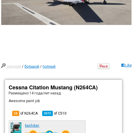
Like
средний
/
большой
/
полный
Cessna Citation Mustang (N264CA)
Размещено
14 года/лет назад
Awesome paint job
of N264CA
of
C510
16
2072
bashdan