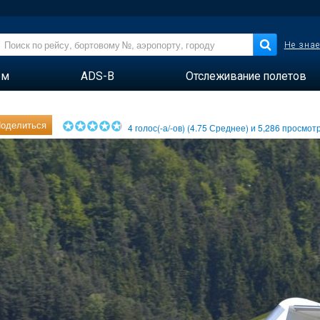
Не знае
ем
ADS-B
Отслеживание полетов
оделиться
4
голос(-а/-ов) (
4.75
Среднее) и
5,286
просмотр