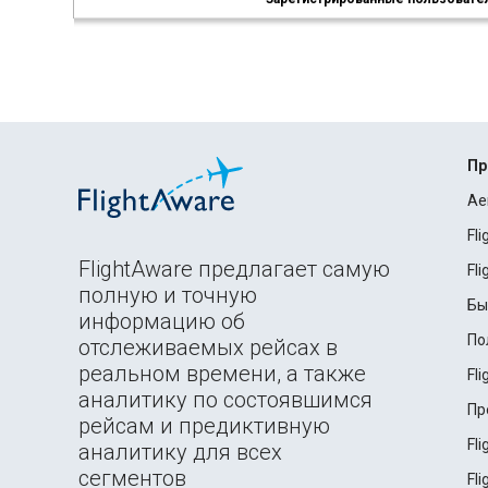
Пр
Ae
Fl
FlightAware предлагает самую
Fl
полную и точную
Бы
информацию об
По
отслеживаемых рейсах в
реальном времени, а также
Fl
аналитику по состоявшимся
Пр
рейсам и предиктивную
Fl
аналитику для всех
сегментов
Fl