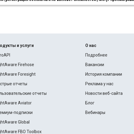
одукты и услуги
О нас
roAPI
Подробнее
ightAware Firehose
Вакансии
ightAware Foresight
История компании
стрые отчеты
Реклама у нас
льзовательские отчеты
Новости веб-сайта
ightAware Aviator
Блог
емиум-подписки
Вебинары
ightAware Global
ightAware FBO Toolbox