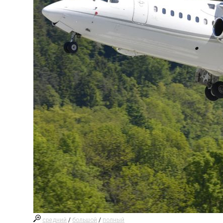
средний
/
большой
/
полный