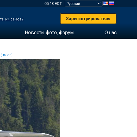
05:13 EDT
Зарегистрироваться
те № рейса?
Новости, фото, форум
О нас
(-а/-ов)