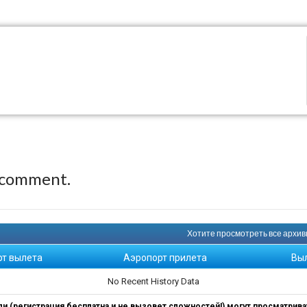
 comment.
Хотите просмотреть все архивны
рт вылета
Аэропорт прилета
Вы
No Recent History Data
 (регистрация бесплатна и не вызовет сложностей!) могут просматриват