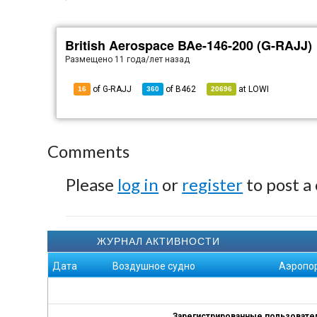
British Aerospace BAe-146-200 (G-RAJJ)
Размещено
11 года/лет назад
of G-RAJJ
of
B462
at
LOWI
16
360
20696
Comments
Please
log in
or
register
to post a
ЖУРНАЛ АКТИВНОСТИ
Дата
Воздушное судно
Аэропо
Зарегистрированные пользователи