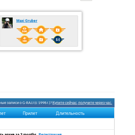
Maxi Gruber
е записи о G-RAJJ (с 1998 г.)?
Купите сейчас, получите через час.
лет
Прилет
Длительность
ь архив за 3 months.
Регистрация