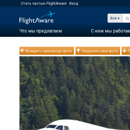
Стать частью FlightAware
Вход
Всё
Что мы предлагаем
С кем мы работа
Возврат к просмотру фото
Загрузите свои фото
П