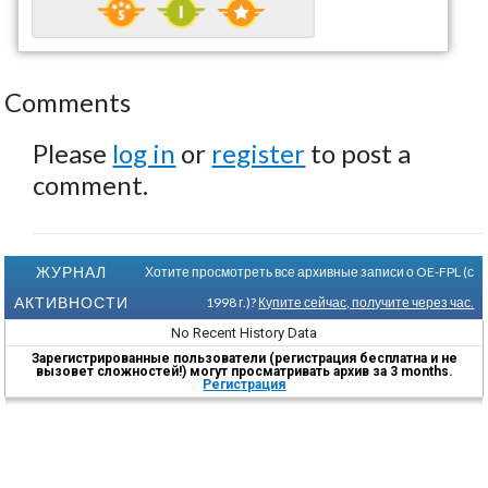
Comments
Please
log in
or
register
to post a
comment.
ЖУРНАЛ
Хотите просмотреть все архивные записи о OE-FPL (с
АКТИВНОСТИ
1998 г.)?
Купите сейчас, получите через час.
No Recent History Data
Зарегистрированные пользователи (регистрация бесплатна и не
вызовет сложностей!) могут просматривать архив за 3 months.
Регистрация