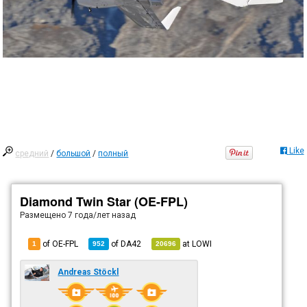
Like
средний
/
большой
/
полный
Diamond Twin Star (OE-FPL)
Размещено
7 года/лет назад
of OE-FPL
of
DA42
at
LOWI
1
952
20696
Andreas Stöckl