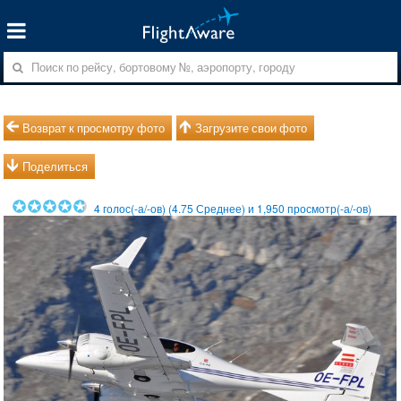
Возврат к просмотру фото
Загрузите свои фото
Поделиться
4
голос(-а/-ов) (
4.75
Среднее) и
1,950
просмотр(-а/-ов)