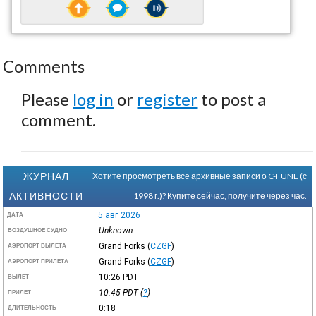
Comments
Please
log in
or
register
to post a
comment.
ЖУРНАЛ
Хотите просмотреть все архивные записи о C-FUNE (с
АКТИВНОСТИ
1998 г.)?
Купите сейчас, получите через час.
5 авг 2026
ДАТА
Unknown
ВОЗДУШНОЕ СУДНО
Grand Forks
(
CZGF
)
АЭРОПОРТ ВЫЛЕТА
Grand Forks
(
CZGF
)
АЭРОПОРТ ПРИЛЕТА
10:26
PDT
ВЫЛЕТ
10:45
PDT
(
?
)
ПРИЛЕТ
0:18
ДЛИТЕЛЬНОСТЬ