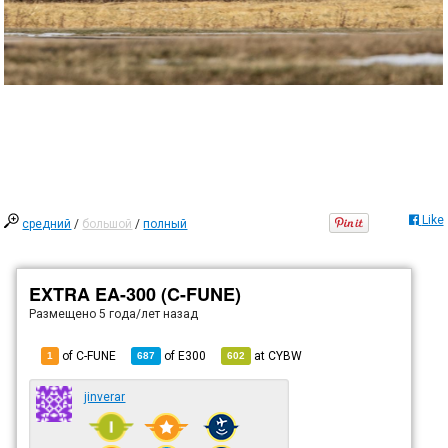
Like
средний
/
большой
/
полный
EXTRA EA-300 (C-FUNE)
Размещено
5 года/лет назад
of C-FUNE
of
E300
at
CYBW
1
687
602
jinverar