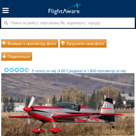
Возврат к просмотру фото
Загрузите свои фото
Поделиться
5
голос(-а/-ов) (
4.60
Среднее) и
1,800
просмотр(-а/-ов)