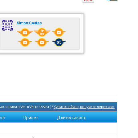
Simon Coates
е записи о VH-XVH (с 1998 г.)?
Купите сейчас, получите через час.
лет
Прилет
Длительность