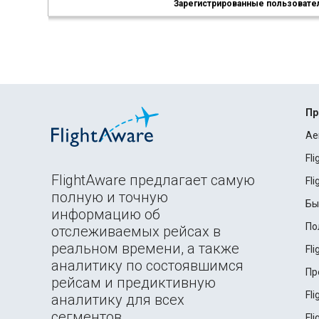
Зарегистрированные пользователи
Пр
Ae
Fl
FlightAware предлагает самую
Fl
полную и точную
Бы
информацию об
По
отслеживаемых рейсах в
реальном времени, а также
Fl
аналитику по состоявшимся
Пр
рейсам и предиктивную
Fl
аналитику для всех
сегментов
Fl