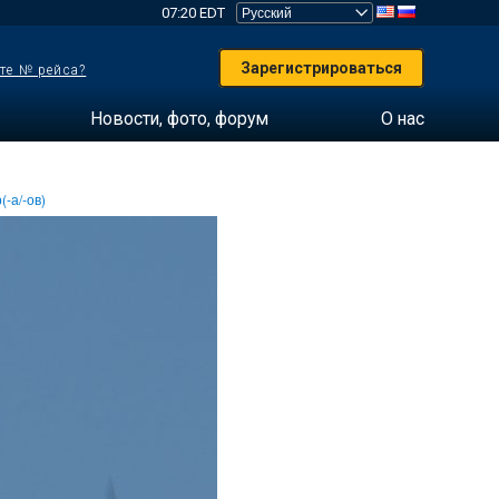
07:20 EDT
Зарегистрироваться
те № рейса?
Новости, фото, форум
О нас
(-а/-ов)