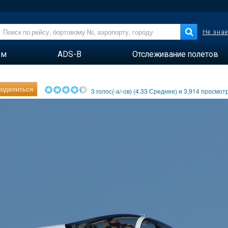
Не знае
ем
ADS-B
Отслеживание полетов
оделиться
3
голос(-а/-ов) (
4.33
Среднее) и
3,914
просмотр