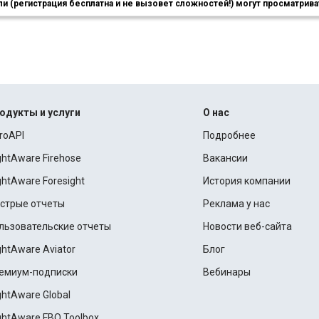
 (регистрация бесплатна и не вызовет сложностей!) могут просматриват
одукты и услуги
О нас
roAPI
Подробнее
ightAware Firehose
Вакансии
ightAware Foresight
История компании
стрые отчеты
Реклама у нас
льзовательские отчеты
Новости веб-сайта
ightAware Aviator
Блог
емиум-подписки
Вебинары
ightAware Global
ightAware FBO Toolbox