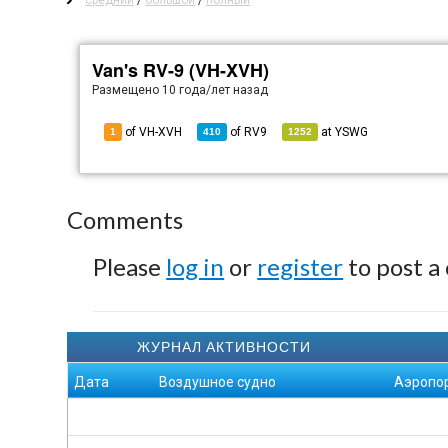
средний
/
большой
/
полный
Van's RV-9 (VH-XVH)
Размещено
10 года/лет назад
of VH-XVH
of
RV9
at
YSWG
1
410
1252
Comments
Please
log in
or
register
to post a
ЖУРНАЛ АКТИВНОСТИ
Дата
Воздушное судно
Аэропо