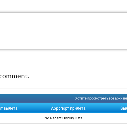
 comment.
Хотите просмотреть все архивны
рт вылета
Аэропорт прилета
Вы
No Recent History Data