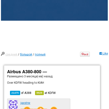
Like
средний
/
большой
/
полный
Airbus A380-800 —
Размещено
3 месяца(-ев) назад
Over KDFW heading to KIAH
of
A388
at
KDFW
21475
9929
jaxstrw