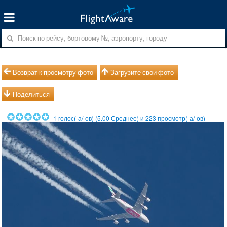
Возврат к просмотру фото
Загрузите свои фото
Поделиться
1
голос(-а/-ов) (
5.00
Среднее) и
223
просмотр(-а/-ов)