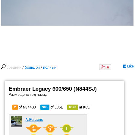
Like
средний
/
большой
/
полный
Embraer Legacy 600/650 (N844SJ)
Размещено
год назад
of N844SJ
of
E35L
at
KCLT
2
988
6820
AtlFalcons