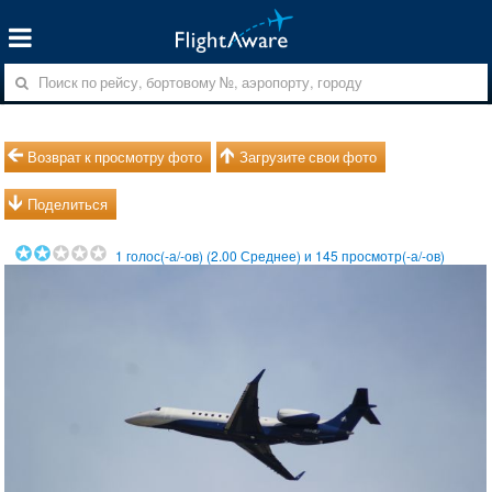
Возврат к просмотру фото
Загрузите свои фото
Поделиться
1
голос(-а/-ов) (
2.00
Среднее) и
145
просмотр(-а/-ов)