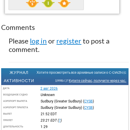
Comments
Please
log in
or
register
to post a
comment.
ЖУРНАЛ
Хотите просмотреть все архивные записи о C-GWZN (с
АКТИВНОСТИ
1998 г.)?
Купите сейчас, получите через час.
2 авг 2026
ДАТА
Unknown
ВОЗДУШНОЕ СУДНО
Sudbury (Greater Sudbury)
(
CYSB
)
АЭРОПОРТ ВЫЛЕТА
Sudbury (Greater Sudbury)
(
CYSB
)
АЭРОПОРТ ПРИЛЕТА
21:52
EDT
ВЫЛЕТ
23:21
EDT
(
?
)
ПРИЛЕТ
1:29
ДЛИТЕЛЬНОСТЬ