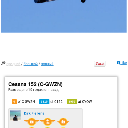
Like
средний
/
большой
/
полный
Cessna 152 (C-GWZN)
Размещено
10 года/лет назад
of C-GWZN
of
C152
at
CYOW
6
3315
3952
Dirk Fierens