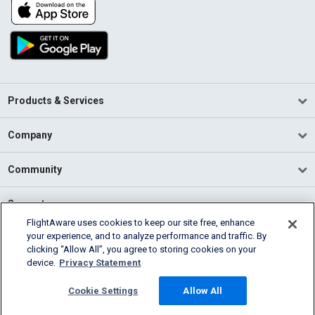
Products & Services
Company
Community
Support
FlightAware uses cookies to keep our site free, enhance
your experience, and to analyze performance and traffic. By
English (USA)
clicking “Allow All”, you agree to storing cookies on your
2026 FlightAware
device.
Privacy Statement
Terms of Use
Privacy
Cookie Settings
Cookie Settings
Allow All