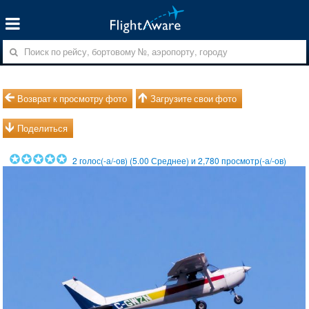
Возврат к просмотру фото
Загрузите свои фото
Поделиться
2
голос(-а/-ов) (
5.00
Среднее) и
2,780
просмотр(-а/-ов)