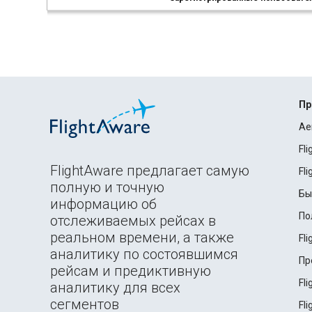
Пр
Ae
Fl
FlightAware предлагает самую
Fl
полную и точную
Бы
информацию об
По
отслеживаемых рейсах в
реальном времени, а также
Fl
аналитику по состоявшимся
Пр
рейсам и предиктивную
Fl
аналитику для всех
сегментов
Fl