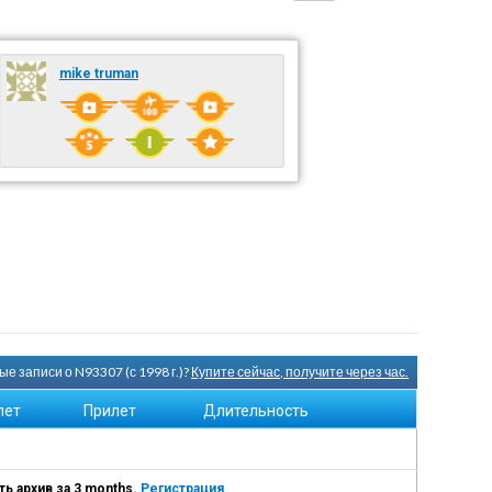
mike truman
е записи о N93307 (с 1998 г.)?
Купите сейчас, получите через час.
лет
Прилет
Длительность
ь архив за 3 months.
Регистрация