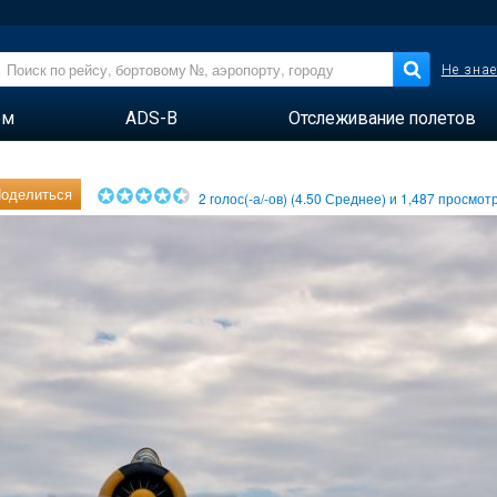
Не знае
ем
ADS-B
Отслеживание полетов
оделиться
2
голос(-а/-ов) (
4.50
Среднее) и
1,487
просмотр