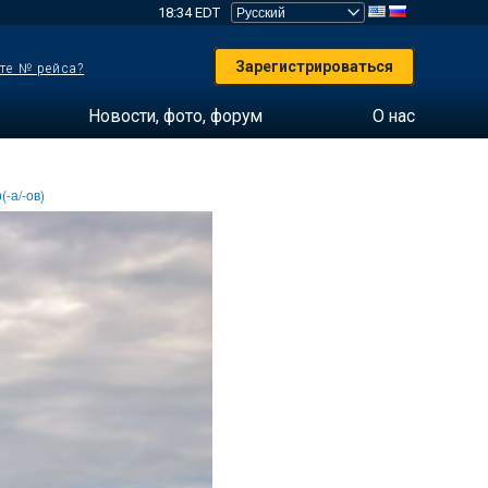
18:34 EDT
Зарегистрироваться
те № рейса?
Новости, фото, форум
О нас
(-а/-ов)