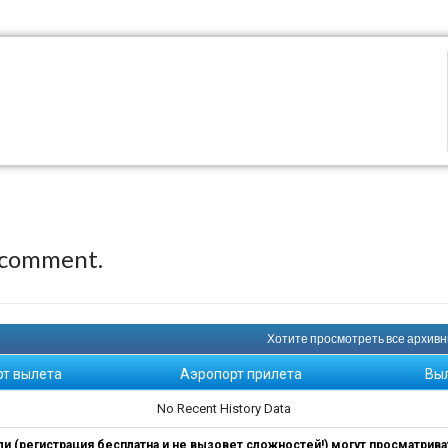
 comment.
Хотите просмотреть все архивны
рт вылета
Аэропорт прилета
Вы
No Recent History Data
 (регистрация бесплатна и не вызовет сложностей!) могут просматриват