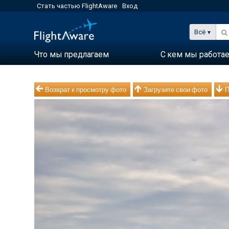
Стать частью FlightAware
Вход
Всё
Что мы предлагаем
С кем мы работа
Возврат к просмотру фото
Загрузите свои фото
П