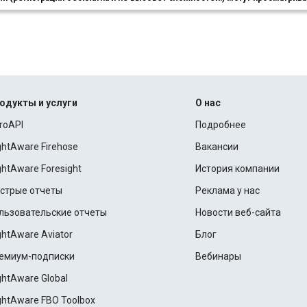
одукты и услуги
О нас
roAPI
Подробнее
ightAware Firehose
Вакансии
ightAware Foresight
История компании
стрые отчеты
Реклама у нас
льзовательские отчеты
Новости веб-сайта
ightAware Aviator
Блог
емиум-подписки
Вебинары
ightAware Global
ightAware FBO Toolbox