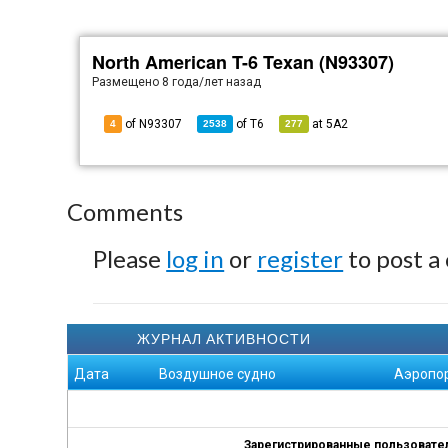
North American T-6 Texan (N93307)
Размещено
8 года/лет назад
of N93307
of
T6
at
5A2
4
2538
277
Comments
Please
log in
or
register
to post a
ЖУРНАЛ АКТИВНОСТИ
Дата
Воздушное судно
Аэропо
Зарегистрированные пользователи