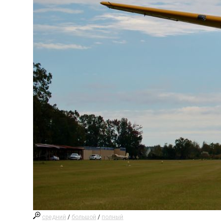
средний
/
большой
/
полный