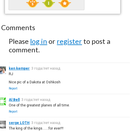
Comments
Please
log in
or
register
to post a
comment.
ken kemper
3 года/лет назад
RJ
Nice pic of a Dakota at Oshkosh
Report
Al Bell
3 года/лет назад
One of the greatest planes of all time.
Report
serge LOTH
3 года/лет назад
The king of the kings.......for ever!!!