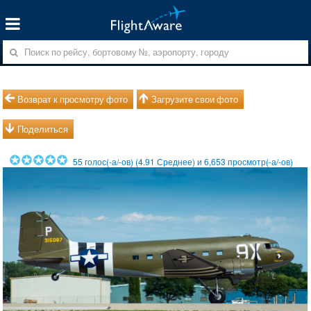
Возврат к просмотру фото
Загрузите свои фото
Поделиться
55
голос(-а/-ов) (
4.91
Среднее) и
6,653
просмотр(-а/-ов)