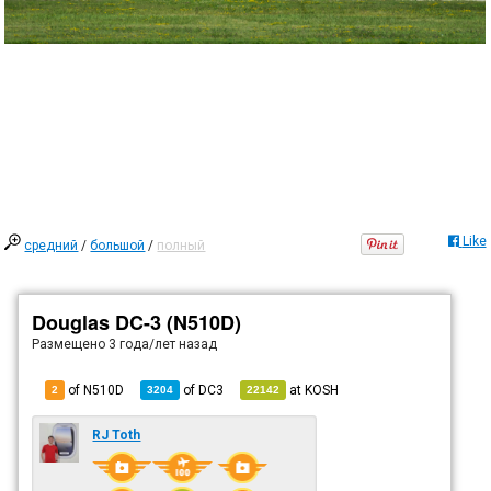
Like
средний
/
большой
/
полный
Douglas DC-3 (N510D)
Размещено
3 года/лет назад
of N510D
of
DC3
at
KOSH
2
3204
22142
RJ Toth