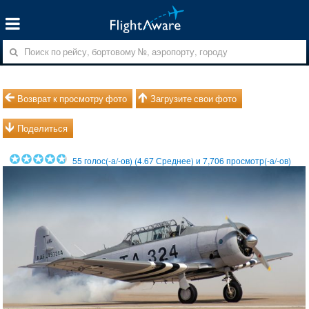
Возврат к просмотру фото
Загрузите свои фото
Поделиться
55
голос(-а/-ов) (
4.67
Среднее) и
7,706
просмотр(-а/-ов)