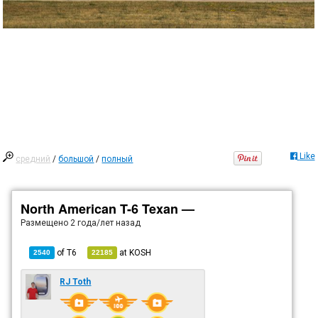
Like
средний
/
большой
/
полный
North American T-6 Texan —
Размещено
2 года/лет назад
of
T6
at
KOSH
2540
22185
RJ Toth