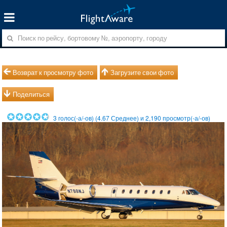
Возврат к просмотру фото
Загрузите свои фото
Поделиться
3
голос(-а/-ов) (
4.67
Среднее) и
2,190
просмотр(-а/-ов)