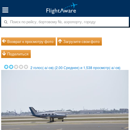
Возврат к просмотру фото
Загрузите свои фото
Поделиться
2
голос(-а/-ов) (
2.00
Среднее) и
1,538
просмотр(-а/-ов)