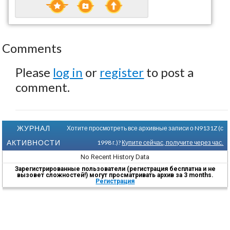
Comments
Please
log in
or
register
to post a
comment.
ЖУРНАЛ
Хотите просмотреть все архивные записи о N9131Z (с
АКТИВНОСТИ
1998 г.)?
Купите сейчас, получите через час.
No Recent History Data
Зарегистрированные пользователи (регистрация бесплатна и не
вызовет сложностей!) могут просматривать архив за 3 months.
Регистрация