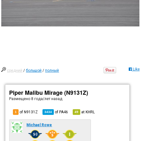
Like
средний
/
большой
/
полный
Piper Malibu Mirage (N9131Z)
Размещено
8 года/лет назад
of N9131Z
of
PA46
at
KHRL
1
3434
49
Michael Rowe