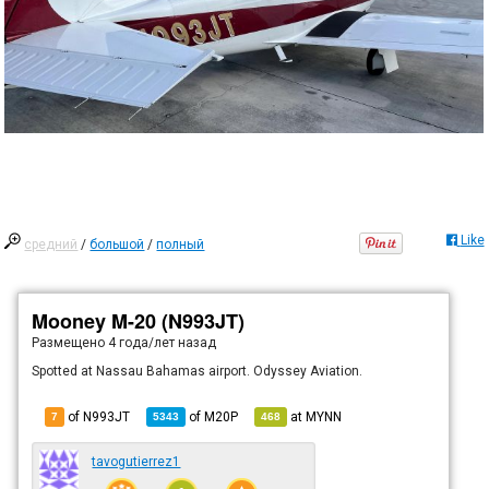
Like
средний
/
большой
/
полный
Mooney M-20 (N993JT)
Размещено
4 года/лет назад
Spotted at Nassau Bahamas airport. Odyssey Aviation.
of N993JT
of
M20P
at
MYNN
7
5343
468
tavogutierrez1