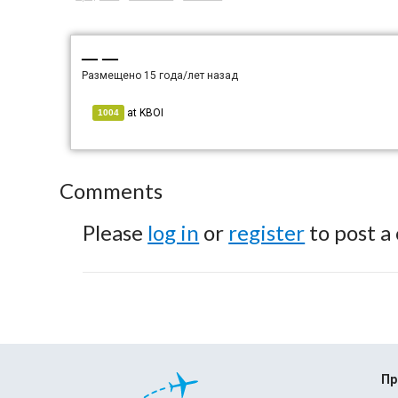
— —
Размещено
15 года/лет назад
at
KBOI
1004
Comments
Please
log in
or
register
to post a
Пр