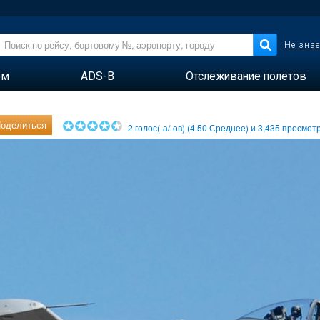
Не знае
ем
ADS-B
Отслеживание полетов
оделиться
2
голос(-а/-ов) (
4.50
Среднее) и
3,435
просмотр