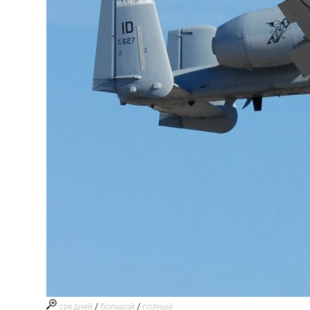
средний
/
большой
/
полный