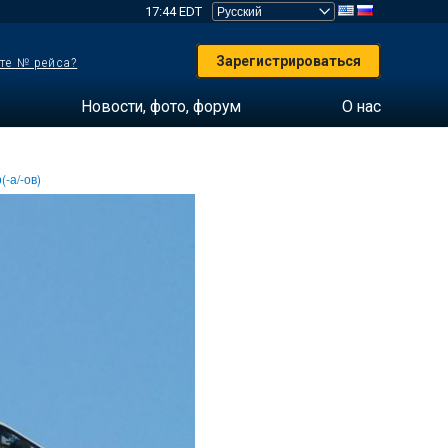
17:44 EDT
Зарегистрироваться
те № рейса?
Новости, фото, форум
О нас
(-а/-ов)