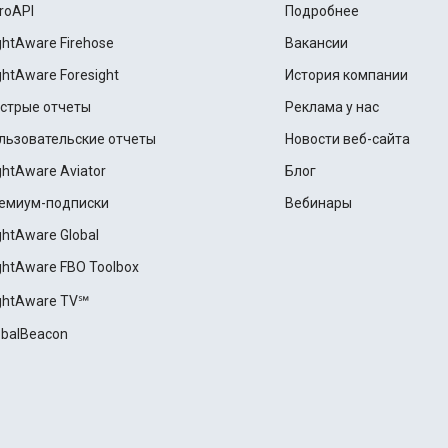
roAPI
Подробнее
ightAware Firehose
Вакансии
ightAware Foresight
История компании
стрые отчеты
Реклама у нас
льзовательские отчеты
Новости веб-сайта
ightAware Aviator
Блог
емиум-подписки
Вебинары
ightAware Global
ightAware FBO Toolbox
ightAware TV℠
obalBeacon