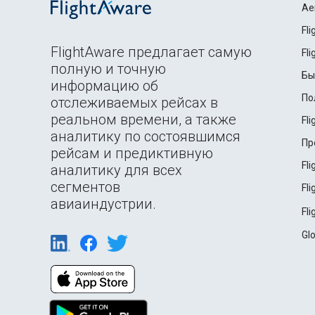
Ae
Fl
FlightAware предлагает самую
Fl
полную и точную
Бы
информацию об
По
отслеживаемых рейсах в
реальном времени, а также
Fl
аналитику по состоявшимся
Пр
рейсам и предиктивную
Fl
аналитику для всех
сегментов
Fl
авиаиндустрии.
Fl
Gl