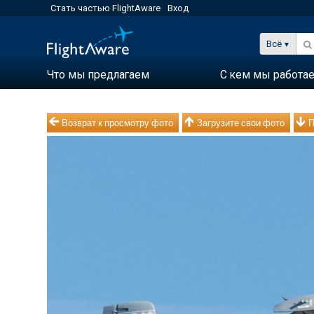
Стать частью FlightAware
Вход
Всё
Что мы предлагаем
С кем мы работа
Возврат к просмотру фото
Загрузите свои фото
П