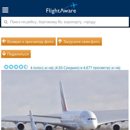
Возврат к просмотру фото
Загрузите свои фото
Поделиться
4
голос(-а/-ов) (
4.50
Среднее) и
4,677
просмотр(-а/-ов)