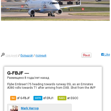
Like
средний
/
большой
/
полный
G-FBJF —
Размещено
8 года/лет назад
Flybe Embraer175 heading towards runway 05L as an Emirates
A380 rolls towards T1 after arriving from DXB. Shot from the AVP
of G-FBJF
of
ERJ1
at
EGCC
54
1070
5421
Mark Harrop