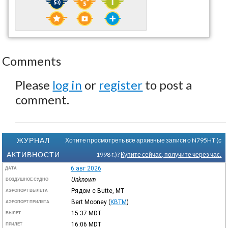
Comments
Please
log in
or
register
to post a
comment.
ЖУРНАЛ
Хотите просмотреть все архивные записи о N795HT (с
АКТИВНОСТИ
1998 г.)?
Купите сейчас, получите через час.
6 авг 2026
ДАТА
Unknown
ВОЗДУШНОЕ СУДНО
Рядом с Butte, MT
АЭРОПОРТ ВЫЛЕТА
Bert Mooney
(
KBTM
)
АЭРОПОРТ ПРИЛЕТА
15:37
MDT
ВЫЛЕТ
16:06
MDT
ПРИЛЕТ