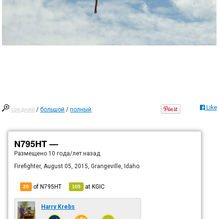
Like
средний
/
большой
/
полный
N795HT —
Размещено
10 года/лет назад
Firefighter, August 05, 2015, Grangeville, Idaho.
of N795HT
at
KGIC
20
105
Harry Krebs