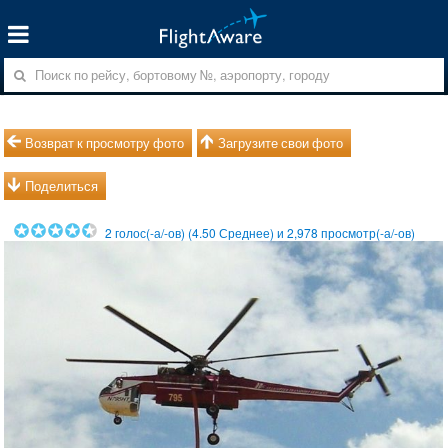
Возврат к просмотру фото
Загрузите свои фото
Поделиться
2
голос(-а/-ов) (
4.50
Среднее) и
2,978
просмотр(-а/-ов)