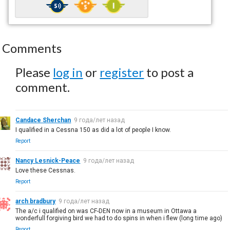
Comments
Please
log in
or
register
to post a
comment.
Candace Sherchan
9 года/лет назад
I qualified in a Cessna 150 as did a lot of people I know.
Report
Nancy Lesnick-Peace
9 года/лет назад
Love these Cessnas.
Report
arch bradbury
9 года/лет назад
The a/c i qualified on was CF-DEN now in a museum in Ottawa a
wonderfull forgiving bird we had to do spins in when i flew (long time ago)
Report