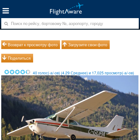
Возврат к просмотру фото
Загрузите свои фото
Поделиться
40
голос(-а/-ов) (
4.29
Среднее) и
17,025
просмотр(-а/-ов)