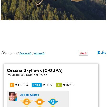
Like
средний
/
большой
/
полный
Cessna Skyhawk (C-GUPA)
Размещено
9 года/лет назад
of C-GUPA
of
C172
at
CZNL
2
27084
98
Jesse Adams