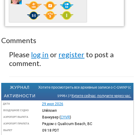
Comments
Please
log in
or
register
to post a
comment.
ЖУРНАЛ
Хотите просмотреть все архивные записи о C-GWXP (с
АКТИВНОСТИ
1998 г.)?
Купите сейчас, получите через час.
29 июл 2026
ДАТА
Unknown
ВОЗДУШНОЕ СУДНО
Ванкувер
(
CYVR
)
АЭРОПОРТ ВЫЛЕТА
Рядом с Qualicum Beach, BC
АЭРОПОРТ ПРИЛЕТА
09:18
PDT
ВЫЛЕТ