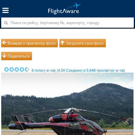
Возврат к просмотру фото
Загрузите свои фото
Поделиться
6
голос(-а/-ов) (
4.50
Среднее) и
5,646
просмотр(-а/-ов)