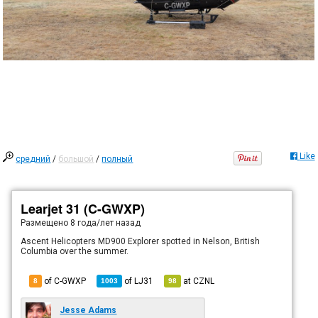
Like
средний
/
большой
/
полный
Learjet 31 (C-GWXP)
Размещено
8 года/лет назад
Ascent Helicopters MD900 Explorer spotted in Nelson, British
Columbia over the summer.
of C-GWXP
of
LJ31
at
CZNL
8
1003
98
Jesse Adams