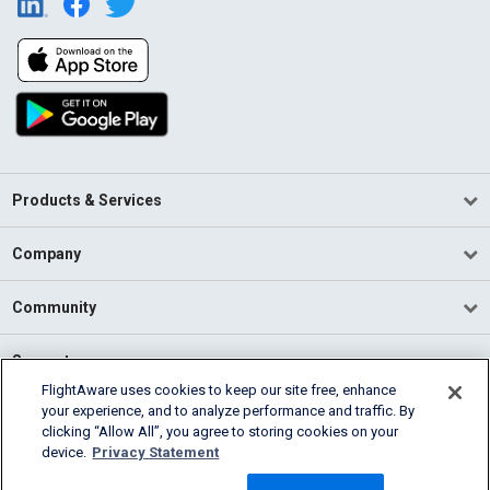
Products & Services
Company
Community
Support
FlightAware uses cookies to keep our site free, enhance
your experience, and to analyze performance and traffic. By
English (USA)
clicking “Allow All”, you agree to storing cookies on your
2026 FlightAware
device.
Privacy Statement
Terms of Use
Privacy
Cookie Settings