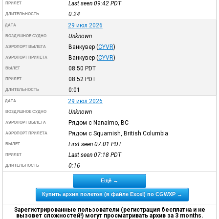
Last seen 09:42
PDT
ПРИЛЕТ
0:24
ДЛИТЕЛЬНОСТЬ
29 июл 2026
ДАТА
Unknown
ВОЗДУШНОЕ СУДНО
Ванкувер
(
CYVR
)
АЭРОПОРТ ВЫЛЕТА
Ванкувер
(
CYVR
)
АЭРОПОРТ ПРИЛЕТА
08:50
PDT
ВЫЛЕТ
08:52
PDT
ПРИЛЕТ
0:01
ДЛИТЕЛЬНОСТЬ
29 июл 2026
ДАТА
Unknown
ВОЗДУШНОЕ СУДНО
Рядом с Nanaimo, BC
АЭРОПОРТ ВЫЛЕТА
Рядом с Squamish, British Columbia
АЭРОПОРТ ПРИЛЕТА
First seen 07:01
PDT
ВЫЛЕТ
Last seen 07:18
PDT
ПРИЛЕТ
0:16
ДЛИТЕЛЬНОСТЬ
Ещё →
Купить архив полетов (в файле Excel) по CGWXP →
Зарегистрированные пользователи (регистрация бесплатна и не
вызовет сложностей!) могут просматривать архив за 3 months.