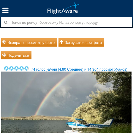
Возврат к просмотру фото
Загрузите свои фото
Поделиться
74
голос(-а/-ов) (
4.80
Среднее) и
14,304
просмотр(-а/-ов)