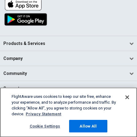
Products & Services
Company
Community
Support
FlightAware uses cookies to keep our site free, enhance
your experience, and to analyze performance and traffic. By
English (USA)
clicking “Allow All”, you agree to storing cookies on your
2026 FlightAware
device.
Privacy Statement
Terms of Use
Privacy
Cookie Settings
Cookie Settings
Allow All