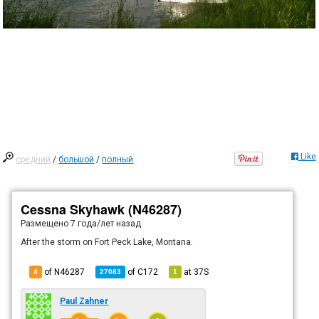
Like
средний
/
большой
/
полный
Cessna Skyhawk (N46287)
Размещено
7 года/лет назад
After the storm on Fort Peck Lake, Montana.
of N46287
of
C172
at
37S
4
27083
1
Paul Zahner