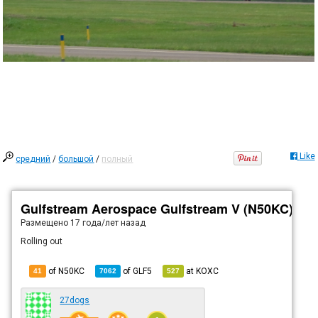
Like
средний
/
большой
/
полный
Gulfstream Aerospace Gulfstream V (N50KC)
Размещено
17 года/лет назад
Rolling out
of N50KC
of
GLF5
at
KOXC
41
7062
527
27dogs