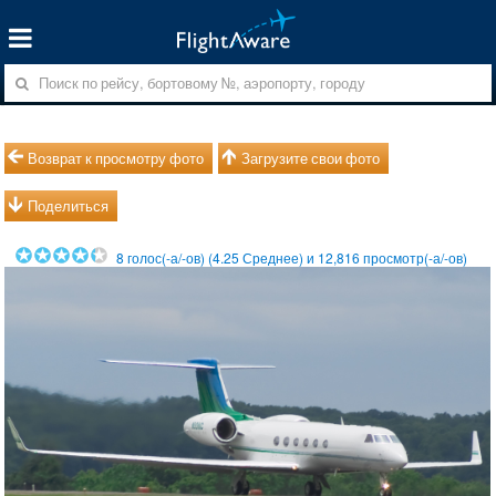
Возврат к просмотру фото
Загрузите свои фото
Поделиться
8
голос(-а/-ов) (
4.25
Среднее) и
12,816
просмотр(-а/-ов)