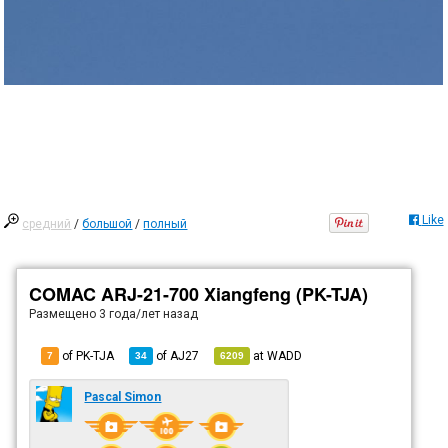
Like
средний
/
большой
/
полный
COMAC ARJ-21-700 Xiangfeng (PK-TJA)
Размещено
3 года/лет назад
of PK-TJA
of
AJ27
at
WADD
7
34
6209
Pascal Simon