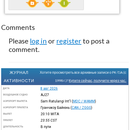
Comments
Please
log in
or
register
to post a
comment.
ЖУРНАЛ
Хотите просмотреть все архивные записи о PK-TJA (с
АКТИВНОСТИ
1998 г.)?
Купите сейчас, получите через час.
8 авг 2026
ДАТА
AJ27
ВОЗДУШНОЕ СУДНО
Sam Ratulangi Int'l
(
MDC / WAMM
)
АЭРОПОРТ ВЫЛЕТА
Гуанчжоу Байюнь
(
CAN / ZGGG
)
АЭРОПОРТ ПРИЛЕТА
20:10
WITA
ВЫЛЕТ
23:55
CST
ПРИЛЕТ
В пути
ДЛИТЕЛЬНОСТЬ