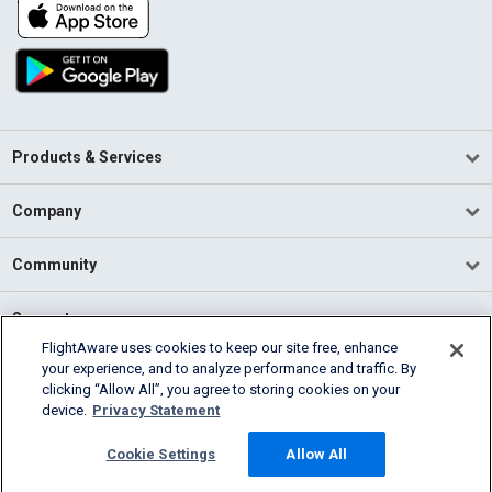
Products & Services
Company
Community
Support
FlightAware uses cookies to keep our site free, enhance
your experience, and to analyze performance and traffic. By
English (USA)
clicking “Allow All”, you agree to storing cookies on your
2026 FlightAware
device.
Privacy Statement
Terms of Use
Privacy
Cookie Settings
Cookie Settings
Allow All