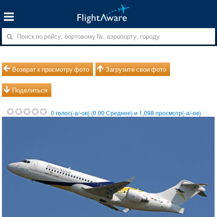
Возврат к просмотру фото
Загрузите свои фото
Поделиться
0
голос(-а/-ов) (
0.00
Среднее) и
1,098
просмотр(-а/-ов)