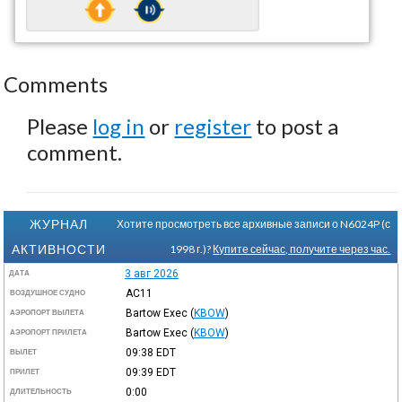
Comments
Please
log in
or
register
to post a
comment.
ЖУРНАЛ
Хотите просмотреть все архивные записи о N6024P (с
АКТИВНОСТИ
1998 г.)?
Купите сейчас, получите через час.
3 авг 2026
ДАТА
AC11
ВОЗДУШНОЕ СУДНО
Bartow Exec
(
KBOW
)
АЭРОПОРТ ВЫЛЕТА
Bartow Exec
(
KBOW
)
АЭРОПОРТ ПРИЛЕТА
09:38
EDT
ВЫЛЕТ
09:39
EDT
ПРИЛЕТ
0:00
ДЛИТЕЛЬНОСТЬ