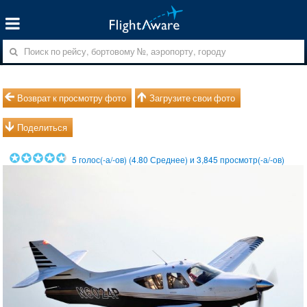
Возврат к просмотру фото
Загрузите свои фото
Поделиться
5
голос(-а/-ов) (
4.80
Среднее) и
3,845
просмотр(-а/-ов)