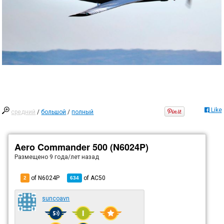
Like
средний
/
большой
/
полный
Aero Commander 500 (N6024P)
Размещено
9 года/лет назад
of N6024P
of
AC50
2
634
suncoavn