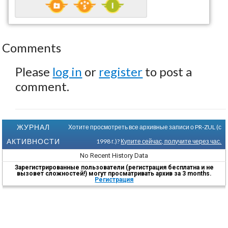
Comments
Please
log in
or
register
to post a
comment.
ЖУРНАЛ
Хотите просмотреть все архивные записи о PR-ZUL (с
АКТИВНОСТИ
1998 г.)?
Купите сейчас, получите через час.
No Recent History Data
Зарегистрированные пользователи (регистрация бесплатна и не
вызовет сложностей!) могут просматривать архив за 3 months.
Регистрация