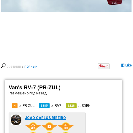
Like
средний
/
полный
Van's RV-7 (PR-ZUL)
Размещено
год назад
of PR-ZUL
of
RV7
at
SDEN
4
1385
1228
JOÃO CARLOS RIBEIRO