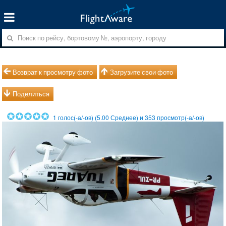
Возврат к просмотру фото
Загрузите свои фото
Поделиться
1
голос(-а/-ов) (
5.00
Среднее) и
353
просмотр(-а/-ов)