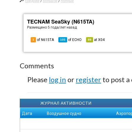
средний
/
большой
/
полный
TECNAM SeaSky (N615TA)
Размещено
5 года/лет назад
of N615TA
of
ECHO
at
X04
1
105
89
Comments
Please
log in
or
register
to post a
ЖУРНАЛ АКТИВНОСТИ
Дата
Воздушное судно
Аэропо