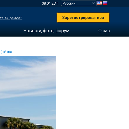
08:01 EDT
Зарегистрироваться
те № рейса?
Новости, фото, форум
О нас
(-а/-ов)