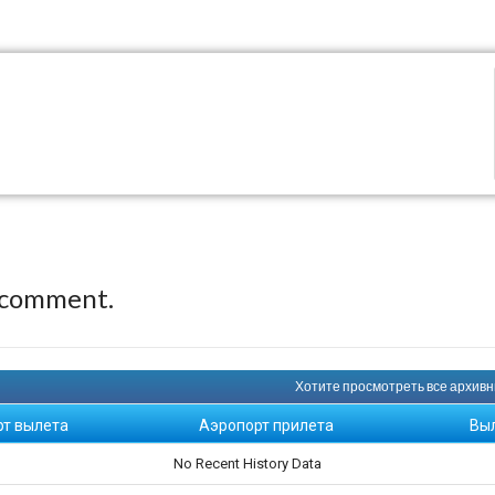
 comment.
Хотите просмотреть все архивны
рт вылета
Аэропорт прилета
Вы
No Recent History Data