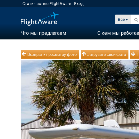
Стать частью FlightAware
Вход
Всё
Что мы предлагаем
С кем мы работа
Возврат к просмотру фото
Загрузите свои фото
П