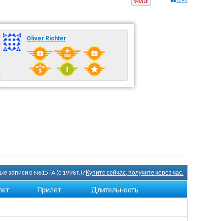
Oliver Richter
е записи о N615TA (с 1998 г.)?
Купите сейчас, получите через час.
лет
Прилет
Длительность