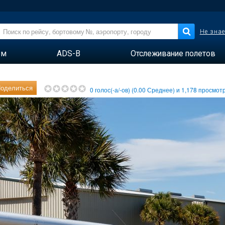
Не знае
ем
ADS-B
Отслеживание полетов
оделиться
0
голос(-а/-ов) (
0.00
Среднее) и
1,178
просмотр