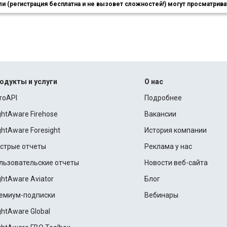
 (регистрация бесплатна и не вызовет сложностей!) могут просматриват
одукты и услуги
О нас
roAPI
Подробнее
ightAware Firehose
Вакансии
ightAware Foresight
История компании
стрые отчеты
Реклама у нас
льзовательские отчеты
Новости веб-сайта
ightAware Aviator
Блог
емиум-подписки
Вебинары
ightAware Global