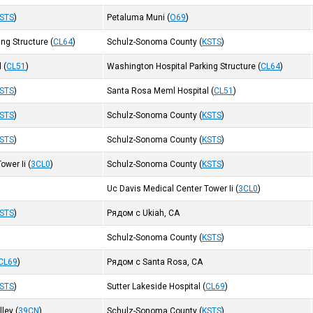
STS
)
Petaluma Muni
(
O69
)
ing Structure
(
CL64
)
Schulz-Sonoma County
(
KSTS
)
l
(
CL51
)
Washington Hospital Parking Structure
(
CL64
)
STS
)
Santa Rosa Meml Hospital
(
CL51
)
STS
)
Schulz-Sonoma County
(
KSTS
)
STS
)
Schulz-Sonoma County
(
KSTS
)
ower Ii
(
3CL0
)
Schulz-Sonoma County
(
KSTS
)
Uc Davis Medical Center Tower Ii
(
3CL0
)
STS
)
Рядом с Ukiah, CA
Schulz-Sonoma County
(
KSTS
)
CL69
)
Рядом с Santa Rosa, CA
STS
)
Sutter Lakeside Hospital
(
CL69
)
lley
(
39CN
)
Schulz-Sonoma County
(
KSTS
)