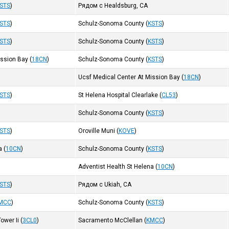
STS
)
Рядом с Healdsburg, CA
STS
)
Schulz-Sonoma County
(
KSTS
)
STS
)
Schulz-Sonoma County
(
KSTS
)
ission Bay
(
18CN
)
Schulz-Sonoma County
(
KSTS
)
Ucsf Medical Center At Mission Bay
(
18CN
)
STS
)
St Helena Hospital Clearlake
(
CL53
)
Schulz-Sonoma County
(
KSTS
)
STS
)
Oroville Muni
(
KOVE
)
a
(
10CN
)
Schulz-Sonoma County
(
KSTS
)
Adventist Health St Helena
(
10CN
)
STS
)
Рядом с Ukiah, CA
MCC
)
Schulz-Sonoma County
(
KSTS
)
ower Ii
(
3CL0
)
Sacramento McClellan
(
KMCC
)