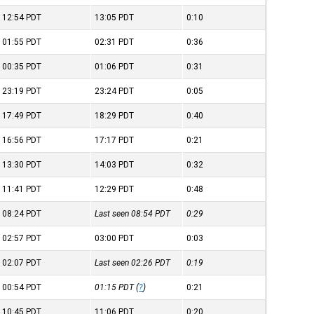
12:54
PDT
13:05
PDT
0:10
01:55
PDT
02:31
PDT
0:36
00:35
PDT
01:06
PDT
0:31
23:19
PDT
23:24
PDT
0:05
17:49
PDT
18:29
PDT
0:40
16:56
PDT
17:17
PDT
0:21
13:30
PDT
14:03
PDT
0:32
11:41
PDT
12:29
PDT
0:48
08:24
PDT
Last seen 08:54
PDT
0:29
02:57
PDT
03:00
PDT
0:03
02:07
PDT
Last seen 02:26
PDT
0:19
00:54
PDT
01:15
PDT
(
?
)
0:21
10:45
PDT
11:06
PDT
0:20