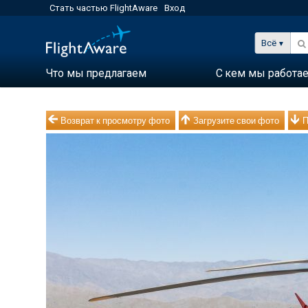
Стать частью FlightAware
Вход
Всё
Что мы предлагаем
С кем мы работа
Возврат к просмотру фото
Загрузите свои фото
П