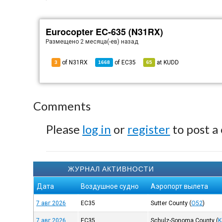
Eurocopter EC-635 (N31RX)
Размещено
2 месяца(-ев) назад
of N31RX
of
EC35
at
KUDD
3
1668
65
Comments
Please
log in
or
register
to post a
ЖУРНАЛ АКТИВНОСТИ
Дата
Воздушное судно
Аэропорт вылета
7 авг 2026
EC35
Sutter County
(
O52
)
7 авг 2026
EC35
Schulz-Sonoma County
(
K