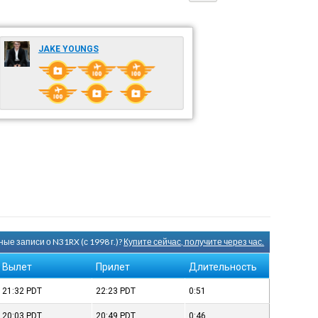
JAKE YOUNGS
ые записи о N31RX (с 1998 г.)?
Купите сейчас, получите через час.
Вылет
Прилет
Длительность
21:32
PDT
22:23
PDT
0:51
20:03
PDT
20:49
PDT
0:46