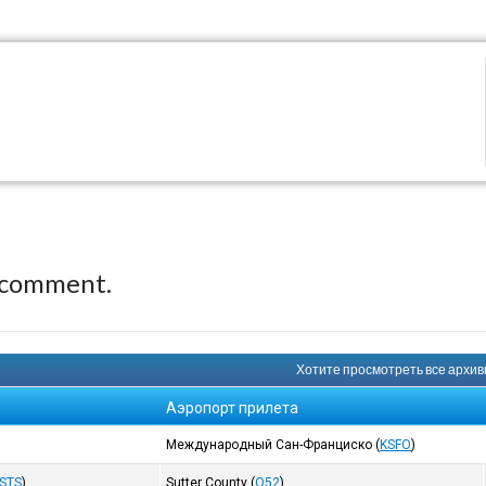
 comment.
Хотите просмотреть все архивн
Аэропорт прилета
Международный Сан-Франциско
(
KSFO
)
STS
)
Sutter County
(
O52
)