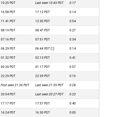
10:25
PDT
Last seen 10:43
PDT
0:17
16:58
PDT
17:12
PDT
0:14
11:41
PDT
12:35
PDT
0:54
08:19
PDT
08:47
PDT
0:27
07:16
PDT
07:51
PDT
0:34
06:29
PDT
06:44
PDT
(
?
)
0:14
01:32
PDT
02:13
PDT
0:41
00:20
PDT
01:17
PDT
0:57
22:29
PDT
22:39
PDT
0:10
First seen 21:26
PDT
Last seen 21:55
PDT
0:28
20:04
PDT
Last seen 20:27
PDT
0:23
17:17
PDT
17:57
PDT
0:40
16:24
PDT
16:30
PDT
0:05