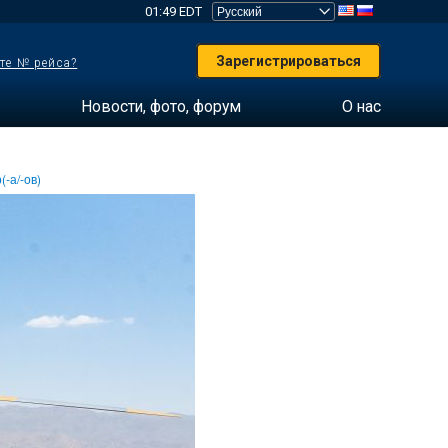
01:49 EDT
Зарегистрироваться
те № рейса?
Новости, фото, форум
О нас
(-а/-ов)