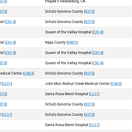
STS
)
Рядом с Healdsburg, CA
STS
)
Schulz-Sonoma County
(
KSTS
)
tal
(
CN14
)
Schulz-Sonoma County
(
KSTS
)
Queen of the Valley Hospital
(
CN14
)
tal
(
CN14
)
Napa County
(
KAPC
)
tal
(
CN14
)
Queen of the Valley Hospital
(
CN14
)
STS
)
Queen of the Valley Hospital
(
CN14
)
edical Center
(
CA63
)
Schulz-Sonoma County
(
KSTS
)
l
(
CL51
)
John Muir Walnut Creek Medical Center
(
CA63
)
STS
)
Santa Rosa Meml Hospital
(
CL51
)
STS
)
Schulz-Sonoma County
(
KSTS
)
l
(
CL51
)
Schulz-Sonoma County
(
KSTS
)
Santa Rosa Meml Hospital
(
CL51
)