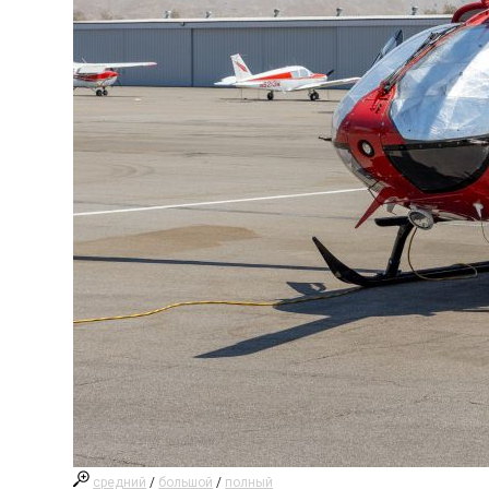
средний
/
большой
/
полный