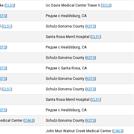
ake
(
CL53
)
Uc Davis Medical Center Tower Ii
(
3CL0
)
STS
)
Рядом с Healdsburg, CA
l
(
CL51
)
Schulz-Sonoma County
(
KSTS
)
Santa Rosa Meml Hospital
(
CL51
)
STS
)
Рядом с Healdsburg, CA
Schulz-Sonoma County
(
KSTS
)
STS
)
Рядом с Santa Rosa, CA
STS
)
Schulz-Sonoma County
(
KSTS
)
l
(
CL51
)
Schulz-Sonoma County
(
KSTS
)
Santa Rosa Meml Hospital
(
CL51
)
STS
)
Рядом с Healdsburg, CA
edical Center
(
CA63
)
Schulz-Sonoma County
(
KSTS
)
John Muir Walnut Creek Medical Center
(
CA63
)