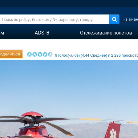
Не знае
ем
ADS-B
Отслеживание полетов
оделиться
9
голос(-а/-ов) (
4.44
Среднее) и
2,296
просмотр