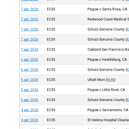
7 авг 2026
EC35
Рядом с Santa Rosa, CA
7 авг 2026
EC35
Redwood Coast Medical S
7 авг 2026
EC35
Schulz-Sonoma County
(
K
7 авг 2026
EC35
Schulz-Sonoma County
(
K
7 авг 2026
EC35
Oakland San Francisco B
6 авг 2026
EC35
Рядом с Healdsburg, CA
6 авг 2026
EC35
Schulz-Sonoma County
(
K
5 авг 2026
EC35
Ukiah Muni
(
KUKI
)
5 авг 2026
EC35
Рядом с Little River, CA
5 авг 2026
EC35
Schulz-Sonoma County
(
K
4 авг 2026
EC35
Рядом с Sacramento, CA
4 авг 2026
EC35
St Helena Hospital Clearl