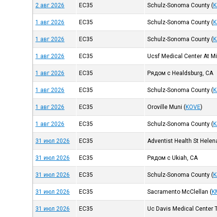
2 авг 2026
EC35
Schulz-Sonoma County
(
K
1 авг 2026
EC35
Schulz-Sonoma County
(
K
1 авг 2026
EC35
Schulz-Sonoma County
(
K
1 авг 2026
EC35
Ucsf Medical Center At M
1 авг 2026
EC35
Рядом с Healdsburg, CA
1 авг 2026
EC35
Schulz-Sonoma County
(
K
1 авг 2026
EC35
Oroville Muni
(
KOVE
)
1 авг 2026
EC35
Schulz-Sonoma County
(
K
31 июл 2026
EC35
Adventist Health St Helen
31 июл 2026
EC35
Рядом с Ukiah, CA
31 июл 2026
EC35
Schulz-Sonoma County
(
K
31 июл 2026
EC35
Sacramento McClellan
(
K
31 июл 2026
EC35
Uc Davis Medical Center T