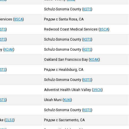
Schulz-Sonoma County
(
KSTS
)
ervices
(
85CA
)
Рядом с Santa Rosa, CA
STS
)
Redwood Coast Medical Services
(
85CA
)
STS
)
Schulz-Sonoma County
(
KSTS
)
ay
(
KOAK
)
Schulz-Sonoma County
(
KSTS
)
Oakland San Francisco Bay
(
KOAK
)
STS
)
Рядом с Healdsburg, CA
Schulz-Sonoma County
(
KSTS
)
Adventist Health Ukiah Valley
(
39CN
)
STS
)
Ukiah Muni
(
KUKI
)
Schulz-Sonoma County
(
KSTS
)
ake
(
CL53
)
Рядом с Sacramento, CA