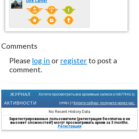
Dick Carver
Comments
Please
log in
or
register
to post a
comment.
ЖУРНАЛ
Хотите просмотреть все архивные записи о N877MG (с
АКТИВНОСТИ
1998 г.)?
Купите сейчас, получите через час.
No Recent History Data
Зарегистрированные пользователи (регистрация бесплатна и не
вызовет сложностей!) могут просматривать архив за 3 months.
Регистрация