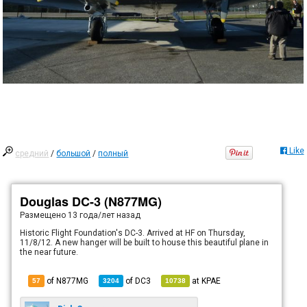
Like
средний
/
большой
/
полный
Douglas DC-3 (N877MG)
Размещено
13 года/лет назад
Historic Flight Foundation's DC-3. Arrived at HF on Thursday,
11/8/12. A new hanger will be built to house this beautiful plane in
the near future.
of N877MG
of
DC3
at
KPAE
57
3204
10738