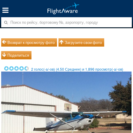
Возврат к просмотру фото
Загрузите свои фото
Поделиться
2
голос(-а/-ов) (
4.50
Среднее) и
1,896
просмотр(-а/-ов)