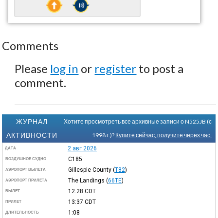
Comments
Please
log in
or
register
to post a
comment.
ЖУРНАЛ
Хотите просмотреть все архивные записи о N525JB (с
АКТИВНОСТИ
1998 г.)?
Купите сейчас, получите через час.
2 авг 2026
ДАТА
C185
ВОЗДУШНОЕ СУДНО
Gillespie County
(
T82
)
АЭРОПОРТ ВЫЛЕТА
The Landings
(
66TE
)
АЭРОПОРТ ПРИЛЕТА
12:28
CDT
ВЫЛЕТ
13:37
CDT
ПРИЛЕТ
1:08
ДЛИТЕЛЬНОСТЬ