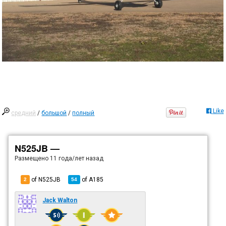
Like
средний
/
большой
/
полный
N525JB —
Размещено
11 года/лет назад
of N525JB
of
A185
2
54
Jack Walton