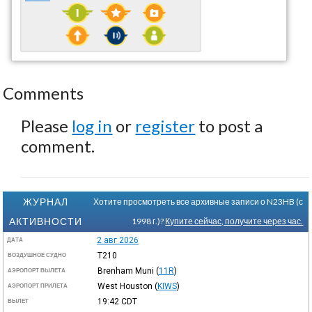
Comments
Please
log in
or
register
to post a
comment.
ЖУРНАЛ
Хотите просмотреть все архивные записи о N23HB (с
АКТИВНОСТИ
1998 г.)?
Купите сейчас, получите через час.
2 авг 2026
ДАТА
T210
ВОЗДУШНОЕ СУДНО
Brenham Muni
(
11R
)
АЭРОПОРТ ВЫЛЕТА
West Houston
(
KIWS
)
АЭРОПОРТ ПРИЛЕТА
19:42
CDT
ВЫЛЕТ