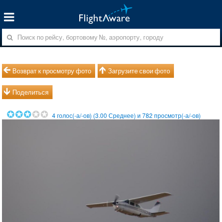
Возврат к просмотру фото
Загрузите свои фото
Поделиться
4
голос(-а/-ов) (
3.00
Среднее) и
782
просмотр(-а/-ов)