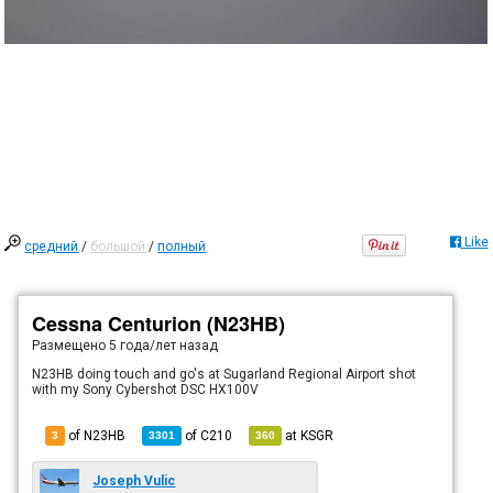
Like
средний
/
большой
/
полный
Cessna Centurion (N23HB)
Размещено
5 года/лет назад
N23HB doing touch and go's at Sugarland Regional Airport shot
with my Sony Cybershot DSC HX100V
of N23HB
of
C210
at
KSGR
3
3301
360
Joseph Vulic