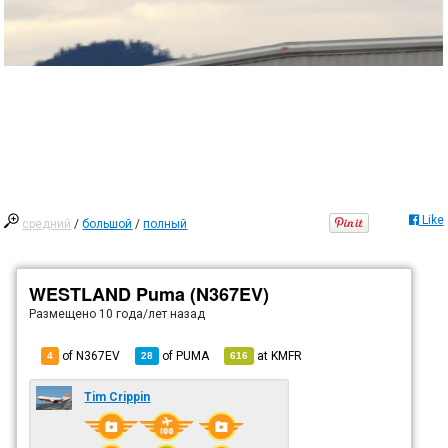
Like
средний
/
большой
/
полный
WESTLAND Puma (N367EV)
Размещено
10 года/лет назад
of N367EV
of
PUMA
at
KMFR
4
28
616
Tim Crippin