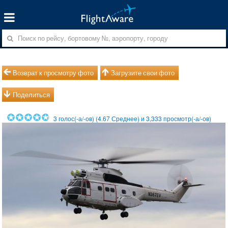
Возврат к просмотру фото
Загрузите свои фото
Поделиться
3
голос(-а/-ов) (
4.67
Среднее) и
3,333
просмотр(-а/-ов)