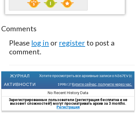
Comments
Please
log in
or
register
to post a
comment.
ЖУРНАЛ
Хотите просмотреть все архивные записи о N367EV (с
АКТИВНОСТИ
1998 г.)?
Купите сейчас, получите через час.
No Recent History Data
Зарегистрированные пользователи (регистрация бесплатна и не
вызовет сложностей!) могут просматривать архив за 3 months.
Регистрация