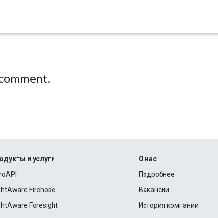
 comment.
одукты и услуги
О нас
roAPI
Подробнее
ightAware Firehose
Вакансии
ightAware Foresight
История компании