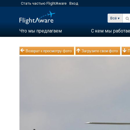
Стать частью FlightAware
Вход
Всё
Что мы предлагаем
С кем мы работа
Возврат к просмотру фото
Загрузите свои фото
П