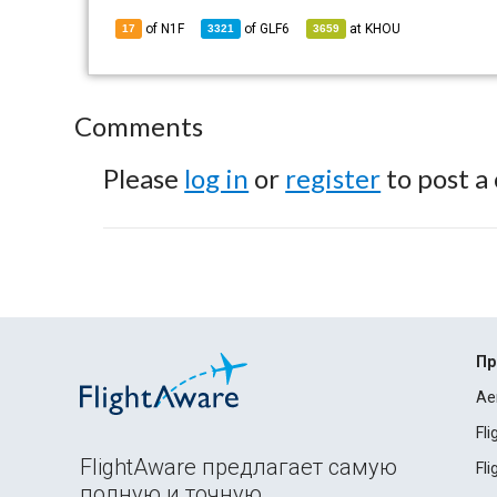
of N1F
of
GLF6
at
KHOU
17
3321
3659
Comments
Please
log in
or
register
to post a
Пр
Ae
Fl
FlightAware предлагает самую
Fl
полную и точную