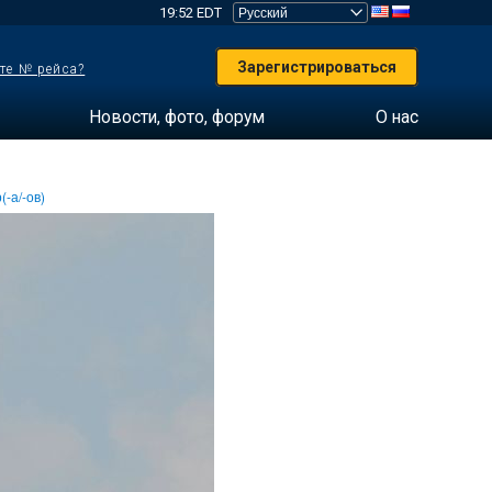
19:52 EDT
Зарегистрироваться
те № рейса?
Новости, фото, форум
О нас
(-а/-ов)