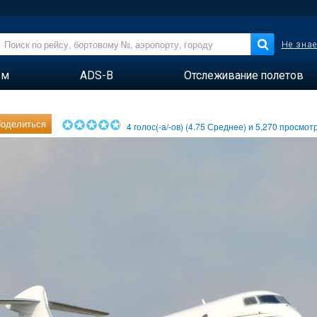
Не знае
ем
ADS-B
Отслеживание полетов
оделиться
4
голос(-а/-ов) (
4.75
Среднее) и
5,270
просмотр