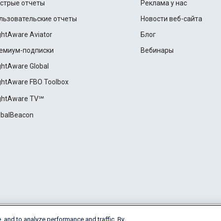
стрые отчеты
Реклама у нас
льзовательские отчеты
Новости веб-сайта
ightAware Aviator
Блог
емиум-подписки
Вебинары
ightAware Global
ightAware FBO Toolbox
ightAware TV℠
obalBeacon
, and to analyze performance and traffic. By
Cookie Settings