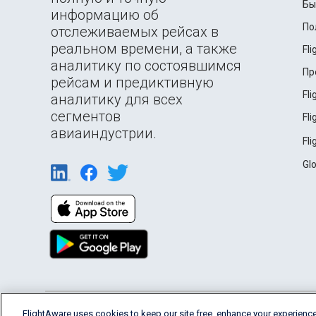
Бы
информацию об
По
отслеживаемых рейсах в
реальном времени, а также
Fl
аналитику по состоявшимся
Пр
рейсам и предиктивную
Fl
аналитику для всех
сегментов
Fl
авиаиндустрии.
Fl
Gl
English (USA)
FlightAware uses cookies to keep our site free, enhance your experience
2026 FlightAware
Terms of Use
Privacy