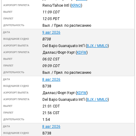
Reno/Tahoe Intl
(
KRNO
)
АЭРОПОРТ ПРИЛЕТА
11:09
CDT
ВЫЛЕТ
12:05
PDT
ПРИЛЕТ
Выл. / Прил. по расписанию
ДЛИТЕЛЬНОСТЬ
9 авг 2026
ДАТА
B738
ВОЗДУШНОЕ СУДНО
Del Bajio Guanajuato Int'l
(
BJX / MMLO
)
АЭРОПОРТ ВЫЛЕТА
Даллас/Форт-Уэрт
(
KDFW
)
АЭРОПОРТ ПРИЛЕТА
06:02
CST
ВЫЛЕТ
09:09
CDT
ПРИЛЕТ
Выл. / Прил. по расписанию
ДЛИТЕЛЬНОСТЬ
8 авг 2026
ДАТА
B738
ВОЗДУШНОЕ СУДНО
Даллас/Форт-Уэрт
(
KDFW
)
АЭРОПОРТ ВЫЛЕТА
Del Bajio Guanajuato Int'l
(
BJX / MMLO
)
АЭРОПОРТ ПРИЛЕТА
21:01
CDT
ВЫЛЕТ
21:56
CST
ПРИЛЕТ
1:54
ДЛИТЕЛЬНОСТЬ
8 авг 2026
ДАТА
B738
ВОЗДУШНОЕ СУДНО