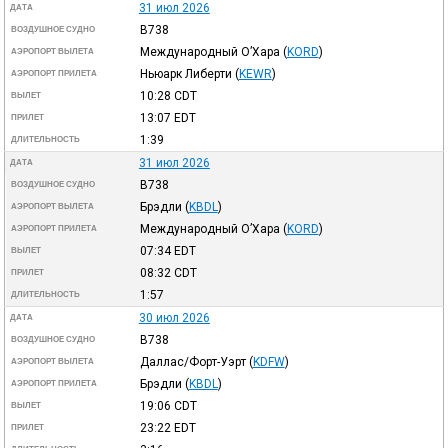
31 июл 2026
ДАТА
B738
ВОЗДУШНОЕ СУДНО
Международный О’Хара
(
KORD
)
АЭРОПОРТ ВЫЛЕТА
Ньюарк Либерти
(
KEWR
)
АЭРОПОРТ ПРИЛЕТА
10:28
CDT
ВЫЛЕТ
13:07
EDT
ПРИЛЕТ
1:39
ДЛИТЕЛЬНОСТЬ
31 июл 2026
ДАТА
B738
ВОЗДУШНОЕ СУДНО
Брэдли
(
KBDL
)
АЭРОПОРТ ВЫЛЕТА
Международный О’Хара
(
KORD
)
АЭРОПОРТ ПРИЛЕТА
07:34
EDT
ВЫЛЕТ
08:32
CDT
ПРИЛЕТ
1:57
ДЛИТЕЛЬНОСТЬ
30 июл 2026
ДАТА
B738
ВОЗДУШНОЕ СУДНО
Даллас/Форт-Уэрт
(
KDFW
)
АЭРОПОРТ ВЫЛЕТА
Брэдли
(
KBDL
)
АЭРОПОРТ ПРИЛЕТА
19:06
CDT
ВЫЛЕТ
23:22
EDT
ПРИЛЕТ