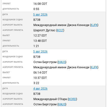
16:08
CDT
ПРИЛЕТ
0:55
ДЛИТЕЛЬНОСТЬ
5 авг 2026
ДАТА
B738
ВОЗДУШНОЕ СУДНО
Международный имени Джона Кеннеди
(
KJFK
)
АЭРОПОРТ ВЫЛЕТА
Шарлотт Дуглас
(
KCLT
)
АЭРОПОРТ ПРИЛЕТА
12:27
EDT
ВЫЛЕТ
13:48
EDT
ПРИЛЕТ
1:21
ДЛИТЕЛЬНОСТЬ
5 авг 2026
ДАТА
B738
ВОЗДУШНОЕ СУДНО
Остин Бергстром
(
KAUS
)
АЭРОПОРТ ВЫЛЕТА
Международный имени Джона Кеннеди
(
KJFK
)
АЭРОПОРТ ПРИЛЕТА
06:14
CDT
ВЫЛЕТ
10:37
EDT
ПРИЛЕТ
3:22
ДЛИТЕЛЬНОСТЬ
4 авг 2026
ДАТА
B738
ВОЗДУШНОЕ СУДНО
Международный О’Хара
(
KORD
)
АЭРОПОРТ ВЫЛЕТА
Остин Бергстром
(
KAUS
)
АЭРОПОРТ ПРИЛЕТА