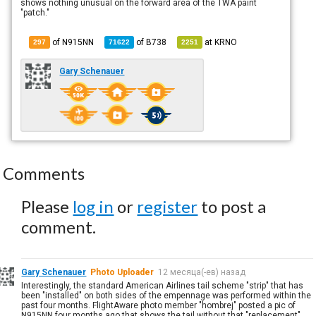
shows nothing unusual on the forward area of the TWA paint
"patch."
of N915NN
of
B738
at
KRNO
297
71622
2251
Gary Schenauer
Comments
Please
log in
or
register
to post a
comment.
Gary Schenauer
Photo Uploader
12 месяца(-ев) назад
Interestingly, the standard American Airlines tail scheme "strip" that has
been "installed" on both sides of the empennage was performed within the
past four months. FlightAware photo member "hombrej" posted a pic of
N915NN four months ago that shows the tail without that "replacement"