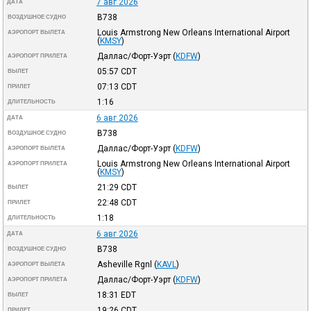
7 авг 2026
ДАТА
B738
ВОЗДУШНОЕ СУДНО
Louis Armstrong New Orleans International Airport
АЭРОПОРТ ВЫЛЕТА
(
KMSY
)
Даллас/Форт-Уэрт
(
KDFW
)
АЭРОПОРТ ПРИЛЕТА
05:57
CDT
ВЫЛЕТ
07:13
CDT
ПРИЛЕТ
1:16
ДЛИТЕЛЬНОСТЬ
6 авг 2026
ДАТА
B738
ВОЗДУШНОЕ СУДНО
Даллас/Форт-Уэрт
(
KDFW
)
АЭРОПОРТ ВЫЛЕТА
Louis Armstrong New Orleans International Airport
АЭРОПОРТ ПРИЛЕТА
(
KMSY
)
21:29
CDT
ВЫЛЕТ
22:48
CDT
ПРИЛЕТ
1:18
ДЛИТЕЛЬНОСТЬ
6 авг 2026
ДАТА
B738
ВОЗДУШНОЕ СУДНО
Asheville Rgnl
(
KAVL
)
АЭРОПОРТ ВЫЛЕТА
Даллас/Форт-Уэрт
(
KDFW
)
АЭРОПОРТ ПРИЛЕТА
18:31
EDT
ВЫЛЕТ
19:26
CDT
ПРИЛЕТ