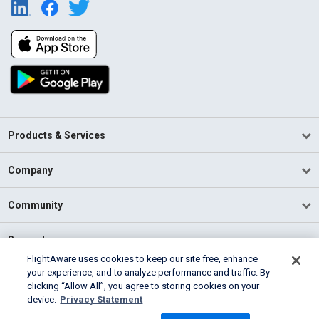
Products & Services
Company
Community
Support
FlightAware uses cookies to keep our site free, enhance
your experience, and to analyze performance and traffic. By
English (USA)
clicking “Allow All”, you agree to storing cookies on your
2026 FlightAware
device.
Privacy Statement
Terms of Use
Privacy
Cookie Settings