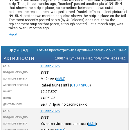
strip. Then, three months ago, "hombrej" posted another pic of N915NN
that shows the strip in place, so sometime between his two outstanding
pictures, the replacement was performed. Daniel Jef's excellent picture of
N915NN, posted two months ago, also shows the strip in place on the tail.
The most recently posted photo (by AtlFalcons) does not show the
replacement strip so that photo, although posted just a month ago, was
taken over 3 months ago.
Report
ЖУРНАЛ
Хотите просмотреть все архивные записи о N915NN (с
АКТИВНОСТИ
1998 г.)?
Купите сейчас, получите через час.
10 авг 2026
ДАТА
B738
ВОЗДУШНОЕ СУДНО
Майами
(
KMIA
)
АЭРОПОРТ ВЫЛЕТА
Rafael Nunez Int'l
(
CTG / SKCG
)
АЭРОПОРТ ПРИЛЕТА
12:27
EDT
ВЫЛЕТ
14:05
-05
ПРИЛЕТ
Выл. / Прил. по расписанию
ДЛИТЕЛЬНОСТЬ
10 авг 2026
ДАТА
B738
ВОЗДУШНОЕ СУДНО
Хьюстон Интерконтинентал
(
KIAH
)
АЭРОПОРТ ВЫЛЕТА