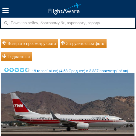
Возврат к просмотру фото
Загрузите свои фото
Поделиться
19
голос(-а/-ов) (
4.58
Среднее) и
3,387
просмотр(-а/-ов)