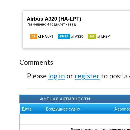
Airbus A320 (HA-LPT)
Размещено
4 года/лет назад
of HA-LPT
of
A320
at
LHBP
18
65665
542
Comments
Please
log in
or
register
to post a
ЖУРНАЛ АКТИВНОСТИ
Дата
Воздушное судно
Аэропо
Зарегистрированные пользователи