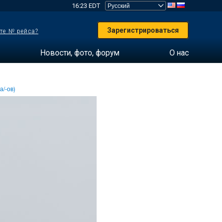
16:23 EDT
Зарегистрироваться
те № рейса?
Новости, фото, форум
О нас
а/-ов)