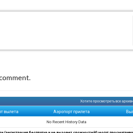
 comment.
Хотите просмотреть все архивны
рт вылета
Аэропорт прилета
Вы
No Recent History Data
 (регистрация бесплатна и не вызовет сложностей!) могут просматриват