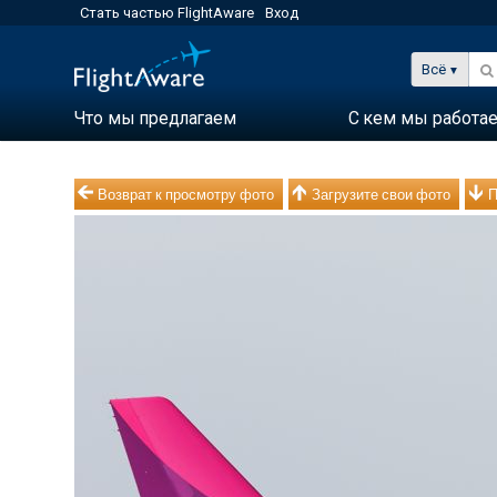
Стать частью FlightAware
Вход
Всё
Что мы предлагаем
С кем мы работа
Возврат к просмотру фото
Загрузите свои фото
П