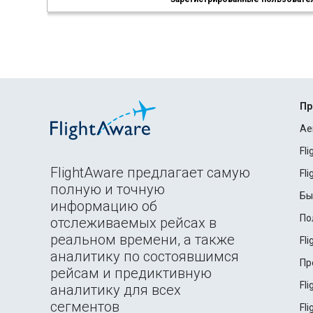
Пр
Ae
Fl
FlightAware предлагает самую
Fl
полную и точную
Бы
информацию об
По
отслеживаемых рейсах в
реальном времени, а также
Fl
аналитику по состоявшимся
Пр
рейсам и предиктивную
Fl
аналитику для всех
сегментов
Fl