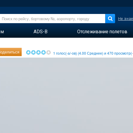
Не знае
ем
ADS-B
Отслеживание полетов
оделиться
1
голос(-а/-ов) (
4.00
Среднее) и
470
просмотр(-