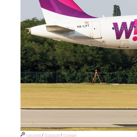
средний
/
большой
/
полный