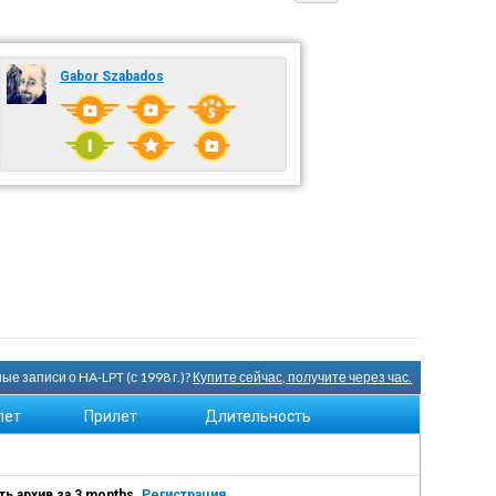
Gabor Szabados
е записи о HA-LPT (с 1998 г.)?
Купите сейчас, получите через час.
лет
Прилет
Длительность
ь архив за 3 months.
Регистрация