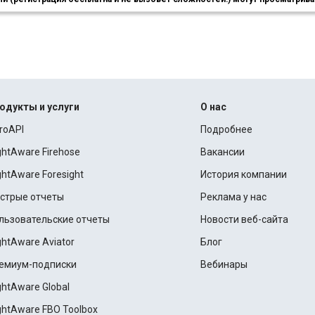
одукты и услуги
О нас
roAPI
Подробнее
ightAware Firehose
Вакансии
ightAware Foresight
История компании
стрые отчеты
Реклама у нас
льзовательские отчеты
Новости веб-сайта
ightAware Aviator
Блог
емиум-подписки
Вебинары
ightAware Global
ightAware FBO Toolbox