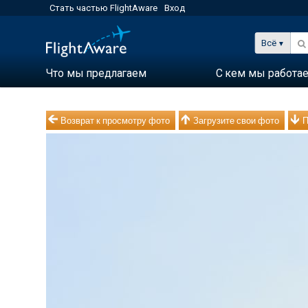
Стать частью FlightAware
Вход
Всё
Что мы предлагаем
С кем мы работа
Возврат к просмотру фото
Загрузите свои фото
П