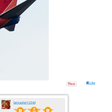
Like
lancaster12344