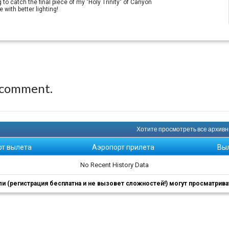
 to catch the final piece of my "Holy Trinity" of Canyon
 with better lighting!
 comment.
Хотите просмотреть все архивны
рт вылета
Аэропорт прилета
Вы
No Recent History Data
 (регистрация бесплатна и не вызовет сложностей!) могут просматриват