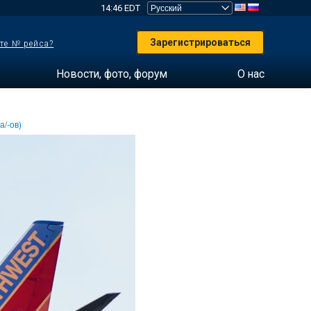
14:46 EDT
Зарегистрироваться
те № рейса?
Новости, фото, форум
О нас
а/-ов)