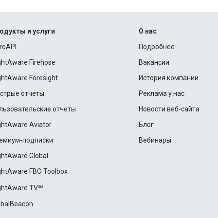
одукты и услуги
О нас
roAPI
Подробнее
ightAware Firehose
Вакансии
ightAware Foresight
История компании
стрые отчеты
Реклама у нас
льзовательские отчеты
Новости веб-сайта
ightAware Aviator
Блог
емиум-подписки
Вебинары
ightAware Global
ightAware FBO Toolbox
ightAware TV℠
obalBeacon