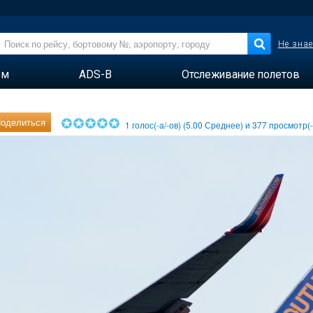
Не знае
ем
ADS-B
Отслеживание полетов
оделиться
1
голос(-а/-ов) (
5.00
Среднее) и
377
просмотр(-