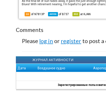
As the final bit of sun fades away, it gave me just enough lighting
Blues! With retirement nearing, I'm hopeful to get another chance
of N7813P
of
B737
at
KJAN
24
46936
802
Comments
Please
log in
or
register
to post a
ЖУРНАЛ АКТИВНОСТИ
Дата
Воздушное судно
Аэропо
Зарегистрированные пользователи