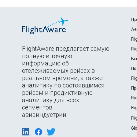
Пр
Ae
Fl
FlightAware предлагает самую
Fl
полную и точную
Бы
информацию об
По
отслеживаемых рейсах в
реальном времени, а также
Fl
аналитику по состоявшимся
Пр
рейсам и предиктивную
Fl
аналитику для всех
сегментов
Fl
авиаиндустрии.
Fl
Gl