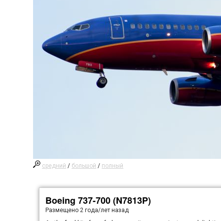
средний
/
большой
/
полный
Boeing 737-700 (N7813P)
Размещено
2 года/лет назад