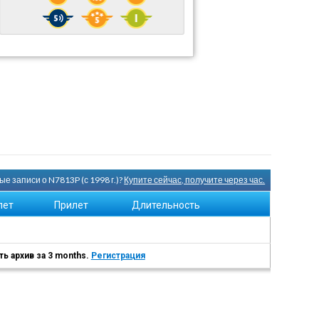
е записи о N7813P (с 1998 г.)?
Купите сейчас, получите через час.
лет
Прилет
Длительность
ь архив за 3 months.
Регистрация