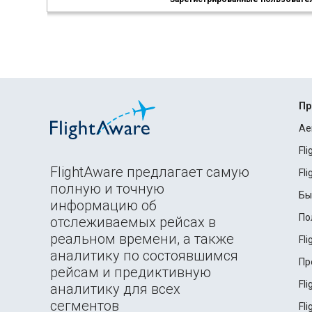
Пр
Ae
Fl
FlightAware предлагает самую
Fl
полную и точную
Бы
информацию об
По
отслеживаемых рейсах в
реальном времени, а также
Fl
аналитику по состоявшимся
Пр
рейсам и предиктивную
Fl
аналитику для всех
сегментов
Fl