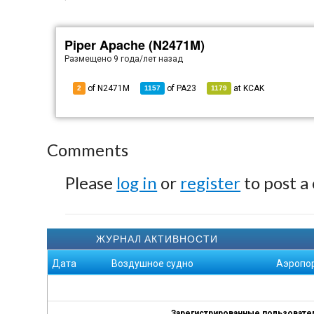
Piper Apache (N2471M)
Размещено
9 года/лет назад
of N2471M
of
PA23
at
KCAK
2
1157
1179
Comments
Please
log in
or
register
to post a
ЖУРНАЛ АКТИВНОСТИ
Дата
Воздушное судно
Аэропо
Зарегистрированные пользователи