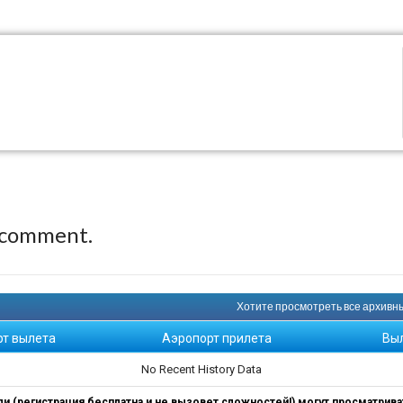
 comment.
Хотите просмотреть все архивны
рт вылета
Аэропорт прилета
Вы
No Recent History Data
 (регистрация бесплатна и не вызовет сложностей!) могут просматриват