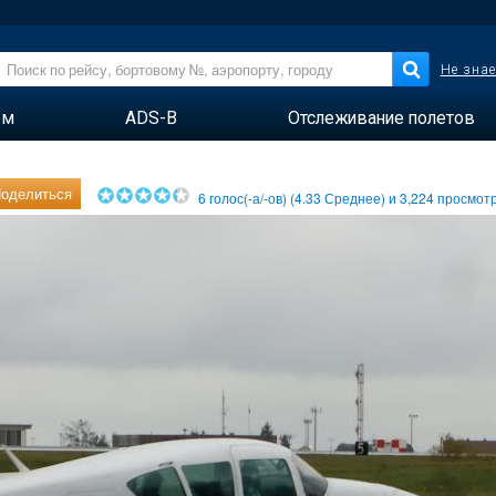
Не знае
ем
ADS-B
Отслеживание полетов
оделиться
6
голос(-а/-ов) (
4.33
Среднее) и
3,224
просмотр