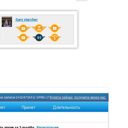
Gary starcher
е записи о N2471M (с 1998 г.)?
Купите сейчас, получите через час.
лет
Прилет
Длительность
ь архив за 3 months.
Регистрация