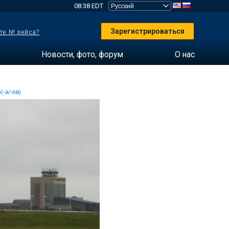
08:38 EDT
Зарегистрироваться
те № рейса?
Новости, фото, форум
О нас
(-а/-ов)