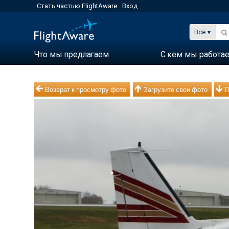
Стать частью FlightAware
Вход
Всё
Что мы предлагаем
С кем мы работа
Возврат к просмотру фото
Загрузите свои фото
П