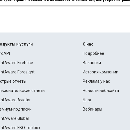
одукты и услуги
О нас
roAPI
Подробнее
ightAware Firehose
Вакансии
ightAware Foresight
История компании
стрые отчеты
Реклама у нас
льзовательские отчеты
Новости веб-сайта
ightAware Aviator
Блог
емиум-подписки
Вебинары
ightAware Global
ightAware FBO Toolbox