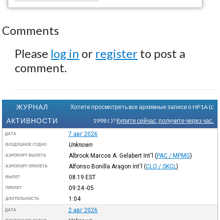
Comments
Please
log in
or
register
to post a
comment.
ЖУРНАЛ
Хотите просмотреть все архивные записи о HP1A (с
АКТИВНОСТИ
1998 г.)?
Купите сейчас, получите через час.
7 авг 2026
ДАТА
Unknown
ВОЗДУШНОЕ СУДНО
Albrook Marcos A. Gelabert Int'l
(
PAC / MPMG
)
АЭРОПОРТ ВЫЛЕТА
Alfonso Bonilla Aragon Int'l
(
CLO / SKCL
)
АЭРОПОРТ ПРИЛЕТА
08:19
EST
ВЫЛЕТ
09:24
-05
ПРИЛЕТ
1:04
ДЛИТЕЛЬНОСТЬ
2 авг 2026
ДАТА