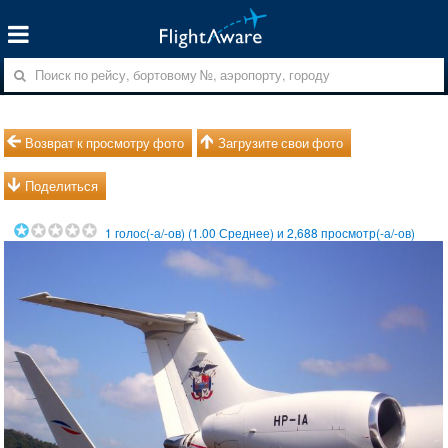
Возврат к просмотру фото
Загрузите свои фото
Поделиться
1
голос(-а/-ов) (
1.00
Среднее) и
2,688
просмотр(-а/-ов)