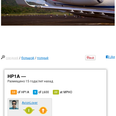
Like
средний
/
большой
/
полный
HP1A —
Размещено
15 года/лет назад
of HP1A
of
L600
at
MPHO
13
9
22
AvionLover